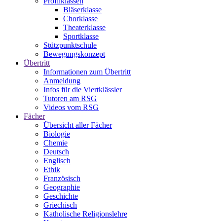
Profilklassen
Bläserklasse
Chorklasse
Theaterklasse
Sportklasse
Stützpunktschule
Bewegungskonzept
Übertritt
Informationen zum Übertritt
Anmeldung
Infos für die Viertklässler
Tutoren am RSG
Videos vom RSG
Fächer
Übersicht aller Fächer
Biologie
Chemie
Deutsch
Englisch
Ethik
Französisch
Geographie
Geschichte
Griechisch
Katholische Religionslehre