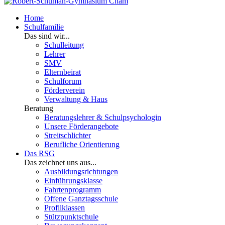
Home
Schulfamilie
Das sind wir...
Schulleitung
Lehrer
SMV
Elternbeirat
Schulforum
Förderverein
Verwaltung & Haus
Beratung
Beratungslehrer & Schulpsychologin
Unsere Förderangebote
Streitschlichter
Berufliche Orientierung
Das RSG
Das zeichnet uns aus...
Ausbildungsrichtungen
Einführungsklasse
Fahrtenprogramm
Offene Ganztagsschule
Profilklassen
Stützpunktschule