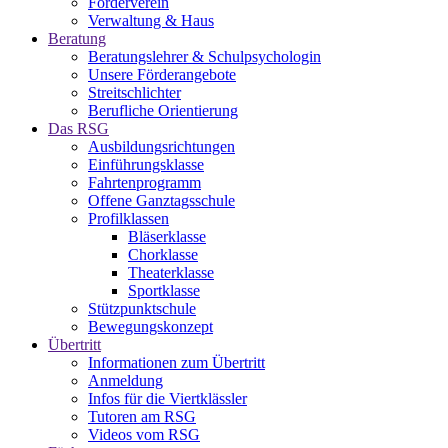
Förderverein
Verwaltung & Haus
Beratung
Beratungslehrer & Schulpsychologin
Unsere Förderangebote
Streitschlichter
Berufliche Orientierung
Das RSG
Ausbildungsrichtungen
Einführungsklasse
Fahrtenprogramm
Offene Ganztagsschule
Profilklassen
Bläserklasse
Chorklasse
Theaterklasse
Sportklasse
Stützpunktschule
Bewegungskonzept
Übertritt
Informationen zum Übertritt
Anmeldung
Infos für die Viertklässler
Tutoren am RSG
Videos vom RSG