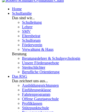
Home
Schulfamilie
Das sind wir...
Schulleitung
Lehrer
SMV
Elternbeirat
Schulforum
Förderverein
Verwaltung & Haus
Beratung
Beratungslehrer & Schulpsychologin
Unsere Förderangebote
Streitschlichter
Berufliche Orientierung
Das RSG
Das zeichnet uns aus...
Ausbildungsrichtungen
Einführungsklasse
Fahrtenprogramm
Offene Ganztagsschule
Profilklassen
Stützpunktschule