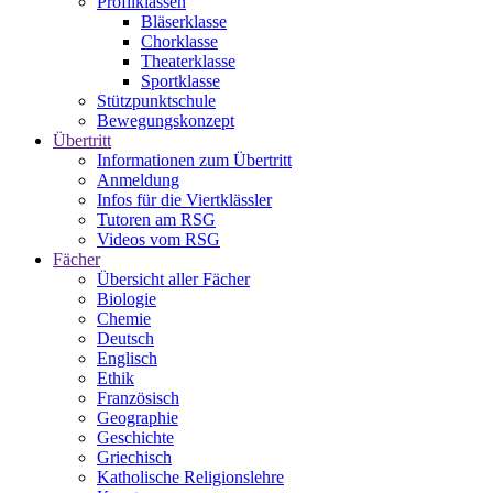
Profilklassen
Bläserklasse
Chorklasse
Theaterklasse
Sportklasse
Stützpunktschule
Bewegungskonzept
Übertritt
Informationen zum Übertritt
Anmeldung
Infos für die Viertklässler
Tutoren am RSG
Videos vom RSG
Fächer
Übersicht aller Fächer
Biologie
Chemie
Deutsch
Englisch
Ethik
Französisch
Geographie
Geschichte
Griechisch
Katholische Religionslehre