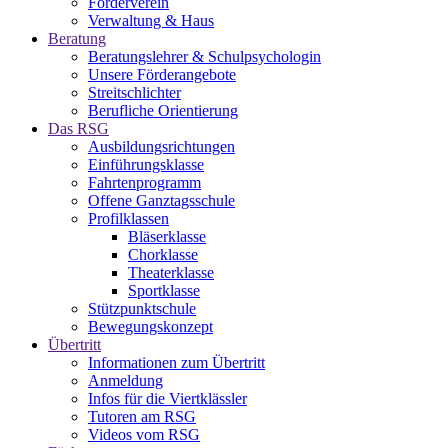
Förderverein
Verwaltung & Haus
Beratung
Beratungslehrer & Schulpsychologin
Unsere Förderangebote
Streitschlichter
Berufliche Orientierung
Das RSG
Ausbildungsrichtungen
Einführungsklasse
Fahrtenprogramm
Offene Ganztagsschule
Profilklassen
Bläserklasse
Chorklasse
Theaterklasse
Sportklasse
Stützpunktschule
Bewegungskonzept
Übertritt
Informationen zum Übertritt
Anmeldung
Infos für die Viertklässler
Tutoren am RSG
Videos vom RSG