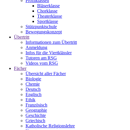
Profilklassen
Bläserklasse
Chorklasse
Theaterklasse
Sportklasse
Stützpunktschule
Bewegungskonzept
Übertritt
Informationen zum Übertritt
Anmeldung
Infos für die Viertklässler
Tutoren am RSG
Videos vom RSG
Fächer
Übersicht aller Fächer
Biologie
Chemie
Deutsch
Englisch
Ethik
Französisch
Geographie
Geschichte
Griechisch
Katholische Religionslehre