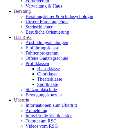
Förderverein
Verwaltung & Haus
Beratung
Beratungslehrer & Schulpsychologin
Unsere Förderangebote
Streitschlichter
Berufliche Orientierung
Das RSG
Ausbildungsrichtungen
Einführungsklasse
Fahrtenprogramm
Offene Ganztagsschule
Profilklassen
Bläserklasse
Chorklasse
Theaterklasse
Sportklasse
Stützpunktschule
Bewegungskonzept
Übertritt
Informationen zum Übertritt
Anmeldung
Infos für die Viertklässler
Tutoren am RSG
Videos vom RSG