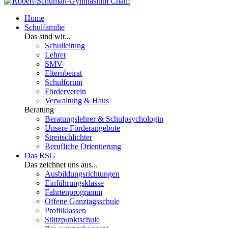
Home
Schulfamilie
Das sind wir...
Schulleitung
Lehrer
SMV
Elternbeirat
Schulforum
Förderverein
Verwaltung & Haus
Beratung
Beratungslehrer & Schulpsychologin
Unsere Förderangebote
Streitschlichter
Berufliche Orientierung
Das RSG
Das zeichnet uns aus...
Ausbildungsrichtungen
Einführungsklasse
Fahrtenprogramm
Offene Ganztagsschule
Profilklassen
Stützpunktschule