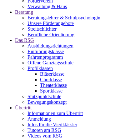
Förderverein
Verwaltung & Haus
Beratung
Beratungslehrer & Schulpsychologin
Unsere Förderangebote
Streitschlichter
Berufliche Orientierung
Das RSG
Ausbildungsrichtungen
Einführungsklasse
Fahrtenprogramm
Offene Ganztagsschule
Profilklassen
Bläserklasse
Chorklasse
Theaterklasse
Sportklasse
Stützpunktschule
Bewegungskonzept
Übertritt
Informationen zum Übertritt
Anmeldung
Infos für die Viertklässler
Tutoren am RSG
Videos vom RSG