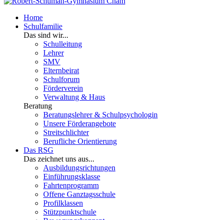
Home
Schulfamilie
Das sind wir...
Schulleitung
Lehrer
SMV
Elternbeirat
Schulforum
Förderverein
Verwaltung & Haus
Beratung
Beratungslehrer & Schulpsychologin
Unsere Förderangebote
Streitschlichter
Berufliche Orientierung
Das RSG
Das zeichnet uns aus...
Ausbildungsrichtungen
Einführungsklasse
Fahrtenprogramm
Offene Ganztagsschule
Profilklassen
Stützpunktschule