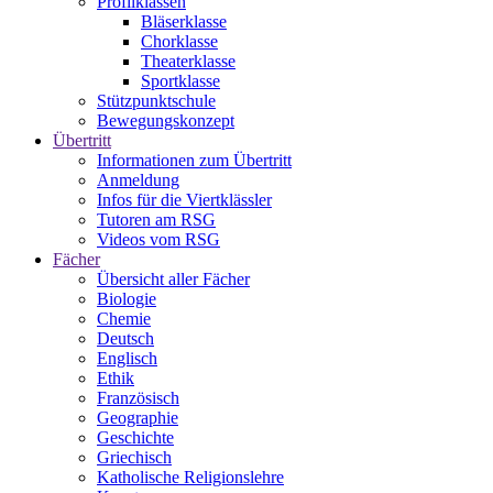
Profilklassen
Bläserklasse
Chorklasse
Theaterklasse
Sportklasse
Stützpunktschule
Bewegungskonzept
Übertritt
Informationen zum Übertritt
Anmeldung
Infos für die Viertklässler
Tutoren am RSG
Videos vom RSG
Fächer
Übersicht aller Fächer
Biologie
Chemie
Deutsch
Englisch
Ethik
Französisch
Geographie
Geschichte
Griechisch
Katholische Religionslehre