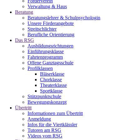
Förderverein
Verwaltung & Haus
Beratung
Beratungslehrer & Schulpsychologin
Unsere Förderangebote
Streitschlichter
Berufliche Orientierung
Das RSG
Ausbildungsrichtungen
Einführungsklasse
Fahrtenprogramm
Offene Ganztagsschule
Profilklassen
Bläserklasse
Chorklasse
Theaterklasse
Sportklasse
Stützpunktschule
Bewegungskonzept
Übertritt
Informationen zum Übertritt
Anmeldung
Infos für die Viertklässler
Tutoren am RSG
Videos vom RSG