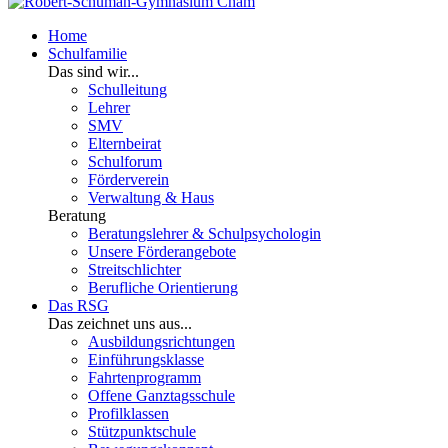
Home
Schulfamilie
Das sind wir...
Schulleitung
Lehrer
SMV
Elternbeirat
Schulforum
Förderverein
Verwaltung & Haus
Beratung
Beratungslehrer & Schulpsychologin
Unsere Förderangebote
Streitschlichter
Berufliche Orientierung
Das RSG
Das zeichnet uns aus...
Ausbildungsrichtungen
Einführungsklasse
Fahrtenprogramm
Offene Ganztagsschule
Profilklassen
Stützpunktschule