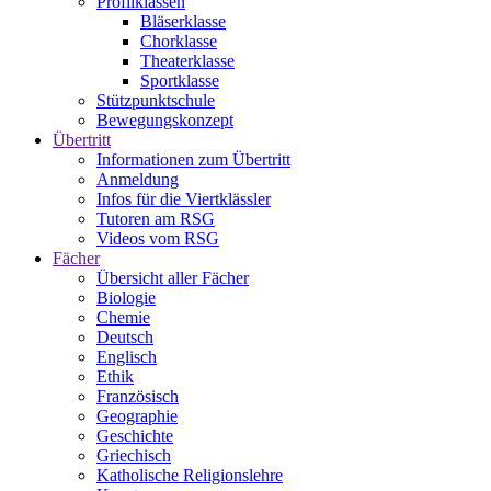
Profilklassen
Bläserklasse
Chorklasse
Theaterklasse
Sportklasse
Stützpunktschule
Bewegungskonzept
Übertritt
Informationen zum Übertritt
Anmeldung
Infos für die Viertklässler
Tutoren am RSG
Videos vom RSG
Fächer
Übersicht aller Fächer
Biologie
Chemie
Deutsch
Englisch
Ethik
Französisch
Geographie
Geschichte
Griechisch
Katholische Religionslehre