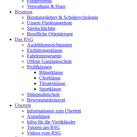
Förderverein
Verwaltung & Haus
Beratung
Beratungslehrer & Schulpsychologin
Unsere Förderangebote
Streitschlichter
Berufliche Orientierung
Das RSG
Ausbildungsrichtungen
Einführungsklasse
Fahrtenprogramm
Offene Ganztagsschule
Profilklassen
Bläserklasse
Chorklasse
Theaterklasse
Sportklasse
Stützpunktschule
Bewegungskonzept
Übertritt
Informationen zum Übertritt
Anmeldung
Infos für die Viertklässler
Tutoren am RSG
Videos vom RSG