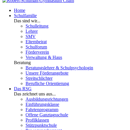
Home
Schulfamilie
Das sind wir...
Schulleitung
Lehrer
SMV
Elternbeirat
Schulforum
Förderverein
Verwaltung & Haus
Beratung
Beratungslehrer & Schulpsychologin
Unsere Förderangebote
Streitschlichter
Berufliche Orientierung
Das RSG
Das zeichnet uns aus...
Ausbildungsrichtungen
Einführungsklasse
Fahrtenprogramm
Offene Ganztagsschule
Profilklassen
Stützpunktschule