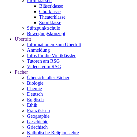
Profilklassen
Bläserklasse
Chorklasse
Theaterklasse
Sportklasse
Stützpunktschule
Bewegungskonzept
Übertritt
Informationen zum Übertritt
Anmeldung
Infos für die Viertklässler
Tutoren am RSG
Videos vom RSG
Fächer
Übersicht aller Fächer
Biologie
Chemie
Deutsch
Englisch
Ethik
Französisch
Geographie
Geschichte
Griechisch
Katholische Religionslehre