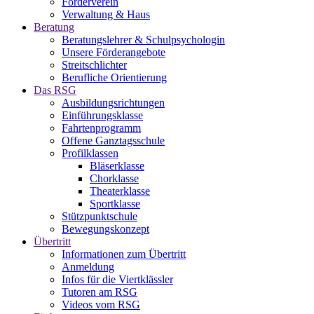
Förderverein
Verwaltung & Haus
Beratung
Beratungslehrer & Schulpsychologin
Unsere Förderangebote
Streitschlichter
Berufliche Orientierung
Das RSG
Ausbildungsrichtungen
Einführungsklasse
Fahrtenprogramm
Offene Ganztagsschule
Profilklassen
Bläserklasse
Chorklasse
Theaterklasse
Sportklasse
Stützpunktschule
Bewegungskonzept
Übertritt
Informationen zum Übertritt
Anmeldung
Infos für die Viertklässler
Tutoren am RSG
Videos vom RSG