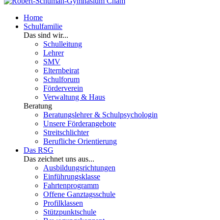
Home
Schulfamilie
Das sind wir...
Schulleitung
Lehrer
SMV
Elternbeirat
Schulforum
Förderverein
Verwaltung & Haus
Beratung
Beratungslehrer & Schulpsychologin
Unsere Förderangebote
Streitschlichter
Berufliche Orientierung
Das RSG
Das zeichnet uns aus...
Ausbildungsrichtungen
Einführungsklasse
Fahrtenprogramm
Offene Ganztagsschule
Profilklassen
Stützpunktschule