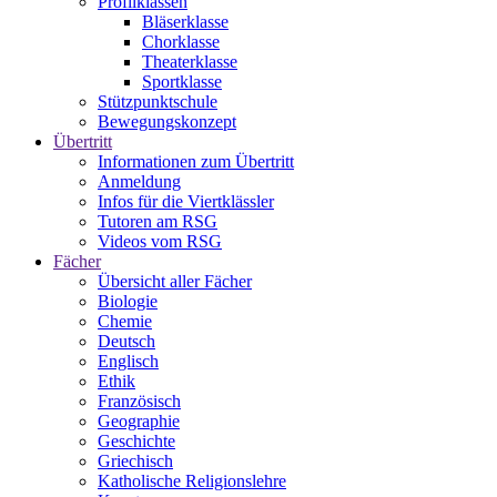
Profilklassen
Bläserklasse
Chorklasse
Theaterklasse
Sportklasse
Stützpunktschule
Bewegungskonzept
Übertritt
Informationen zum Übertritt
Anmeldung
Infos für die Viertklässler
Tutoren am RSG
Videos vom RSG
Fächer
Übersicht aller Fächer
Biologie
Chemie
Deutsch
Englisch
Ethik
Französisch
Geographie
Geschichte
Griechisch
Katholische Religionslehre