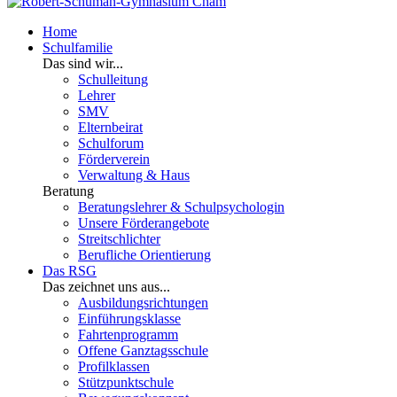
Home
Schulfamilie
Das sind wir...
Schulleitung
Lehrer
SMV
Elternbeirat
Schulforum
Förderverein
Verwaltung & Haus
Beratung
Beratungslehrer & Schulpsychologin
Unsere Förderangebote
Streitschlichter
Berufliche Orientierung
Das RSG
Das zeichnet uns aus...
Ausbildungsrichtungen
Einführungsklasse
Fahrtenprogramm
Offene Ganztagsschule
Profilklassen
Stützpunktschule