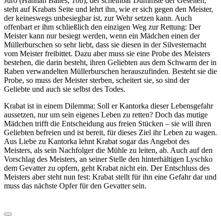
Juro (Hannah Baltes, 10b), der scheinbar Dümmste der Gesellen,
steht auf Krabats Seite und lehrt ihn, wie er sich gegen den Meister,
der keineswegs unbesiegbar ist, zur Wehr setzen kann. Auch
offenbart er ihm schließlich den einzigen Weg zur Rettung: Der
Meister kann nur besiegt werden, wenn ein Mädchen einen der
Müllerburschen so sehr liebt, dass sie diesen in der Silvesternacht
vom Meister freibittet. Dazu aber muss sie eine Probe des Meisters
bestehen, die darin besteht, ihren Geliebten aus dem Schwarm der in
Raben verwandelten Müllerburschen herauszufinden. Besteht sie die
Probe, so muss der Meister sterben, scheitert sie, so sind der
Geliebte und auch sie selbst des Todes.
Krabat ist in einem Dilemma: Soll er Kantorka dieser Lebensgefahr
aussetzen, nur um sein eigenes Leben zu retten? Doch das mutige
Mädchen trifft die Entscheidung aus freien Stücken – sie will ihren
Geliebten befreien und ist bereit, für dieses Ziel ihr Leben zu wagen.
Aus Liebe zu Kantorka lehnt Krabat sogar das Angebot des
Meisters, als sein Nachfolger die Mühle zu leiten, ab. Auch auf den
Vorschlag des Meisters, an seiner Stelle den hinterhältigen Lyschko
dem Gevatter zu opfern, geht Krabat nicht ein. Der Entschluss des
Meisters aber steht nun fest: Krabat stellt für ihn eine Gefahr dar und
muss das nächste Opfer für den Gevatter sein.