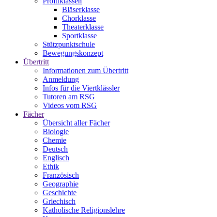
Profilklassen
Bläserklasse
Chorklasse
Theaterklasse
Sportklasse
Stützpunktschule
Bewegungskonzept
Übertritt
Informationen zum Übertritt
Anmeldung
Infos für die Viertklässler
Tutoren am RSG
Videos vom RSG
Fächer
Übersicht aller Fächer
Biologie
Chemie
Deutsch
Englisch
Ethik
Französisch
Geographie
Geschichte
Griechisch
Katholische Religionslehre