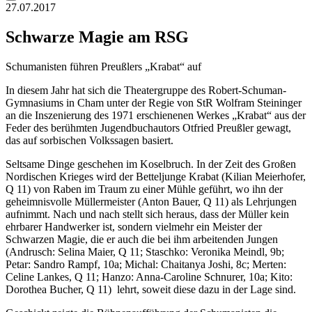
27.07.2017
Schwarze Magie am RSG
Schumanisten führen Preußlers „Krabat“ auf
In diesem Jahr hat sich die Theatergruppe des Robert-Schuman-
Gymnasiums in Cham unter der Regie von StR Wolfram Steininger
an die Inszenierung des 1971 erschienenen Werkes „Krabat“ aus der
Feder des berühmten Jugendbuchautors Otfried Preußler gewagt,
das auf sorbischen Volkssagen basiert.
Seltsame Dinge geschehen im Koselbruch. In der Zeit des Großen
Nordischen Krieges wird der Betteljunge Krabat (Kilian Meierhofer,
Q 11) von Raben im Traum zu einer Mühle geführt, wo ihn der
geheimnisvolle Müllermeister (Anton Bauer, Q 11) als Lehrjungen
aufnimmt. Nach und nach stellt sich heraus, dass der Müller kein
ehrbarer Handwerker ist, sondern vielmehr ein Meister der
Schwarzen Magie, die er auch die bei ihm arbeitenden Jungen
(Andrusch: Selina Maier, Q 11; Staschko: Veronika Meindl, 9b;
Petar: Sandro Rampf, 10a; Michal: Chaitanya Joshi, 8c; Merten:
Celine Lankes, Q 11; Hanzo: Anna-Caroline Schnurer, 10a; Kito:
Dorothea Bucher, Q 11) lehrt, soweit diese dazu in der Lage sind.