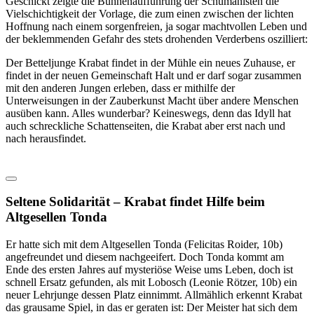
Geschickt zeigte die Bühnenaufführung der Schumanisten die
Vielschichtigkeit der Vorlage, die zum einen zwischen der lichten
Hoffnung nach einem sorgenfreien, ja sogar machtvollen Leben und
der beklemmenden Gefahr des stets drohenden Verderbens oszilliert:
Der Betteljunge Krabat findet in der Mühle ein neues Zuhause, er
findet in der neuen Gemeinschaft Halt und er darf sogar zusammen
mit den anderen Jungen erleben, dass er mithilfe der
Unterweisungen in der Zauberkunst Macht über andere Menschen
ausüben kann. Alles wunderbar? Keineswegs, denn das Idyll hat
auch schreckliche Schattenseiten, die Krabat aber erst nach und
nach herausfindet.
Seltene Solidarität – Krabat findet Hilfe beim
Altgesellen Tonda
Er hatte sich mit dem Altgesellen Tonda (Felicitas Roider, 10b)
angefreundet und diesem nachgeeifert. Doch Tonda kommt am
Ende des ersten Jahres auf mysteriöse Weise ums Leben, doch ist
schnell Ersatz gefunden, als mit Lobosch (Leonie Rötzer, 10b) ein
neuer Lehrjunge dessen Platz einnimmt. Allmählich erkennt Krabat
das grausame Spiel, in das er geraten ist: Der Meister hat sich dem