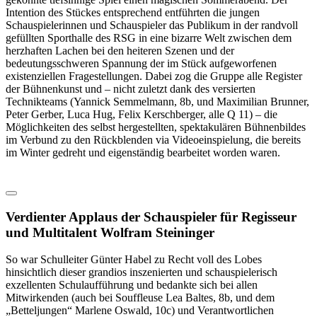
Intention des Stückes entsprechend entführten die jungen
Schauspielerinnen und Schauspieler das Publikum in der randvoll
gefüllten Sporthalle des RSG in eine bizarre Welt zwischen dem
herzhaften Lachen bei den heiteren Szenen und der
bedeutungsschweren Spannung der im Stück aufgeworfenen
existenziellen Fragestellungen. Dabei zog die Gruppe alle Register
der Bühnenkunst und – nicht zuletzt dank des versierten
Technikteams (Yannick Semmelmann, 8b, und Maximilian Brunner,
Peter Gerber, Luca Hug, Felix Kerschberger, alle Q 11) – die
Möglichkeiten des selbst hergestellten, spektakulären Bühnenbildes
im Verbund zu den Rückblenden via Videoeinspielung, die bereits
im Winter gedreht und eigenständig bearbeitet worden waren.
Verdienter Applaus der Schauspieler für Regisseur
und Multitalent Wolfram Steininger
So war Schulleiter Günter Habel zu Recht voll des Lobes
hinsichtlich dieser grandios inszenierten und schauspielerisch
exzellenten Schulaufführung und bedankte sich bei allen
Mitwirkenden (auch bei Souffleuse Lea Baltes, 8b, und dem
„Betteljungen“ Marlene Oswald, 10c) und Verantwortlichen