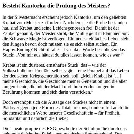
Besteht Kantorka die Prüfung des Meisters?
In der Silvesternacht erscheint jedoch Kantorka, um den geliebten
Krabat vom Meister zu fordern. Nachdem sie die Probe bestanden
hat, sind Krabat und seine Leidensgenossen frei. Damit ist der
Zauber gebannt, der Meister stirbt, die Mühle geht in Flammen auf,
die Schwarze Magie ist verflogen. Ein neues, einfaches Leben steht
den Jungen bevor, doch müssen sie es sich selbst suchen. Ein
Happy-Ending? Nicht für alle – Lyschkos Worte beschließen das
Stück: „Von mir aus hättest du alles lassen können, wie es war.“
Krabat ist ein düsteres, ernsthaftes Stück, das – wie der
Volksschullehrer Preußler selbst sagte – eine Parabel auf das Leben
der deutschen Kriegsgeneration sein soll: „Mein Krabat ist […]
meine Geschichte, die Geschichte meiner Generation und die aller
jungen Leute, die mit der Macht und ihren Verlockungen in
Berührung kommen und sich darin verstricken.“
Doch erschöpft sich die Aussage des Stückes nicht in einem
Plädoyer gegen jede Form des Totalitarismus, sondern tritt auch für
die menschlichen Werte unserer Gesellschaft ein – für Freiheit,
Solidarität und natürlich die Liebe!
Die Theatergruppe des RSG bescherte der Schulfamilie durch das
gekonnte tiefsinnige Spiel einen magischen Sommerabend. Der