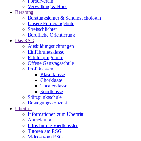
Förderverein
Verwaltung & Haus
Beratung
Beratungslehrer & Schulpsychologin
Unsere Förderangebote
Streitschlichter
Berufliche Orientierung
Das RSG
Ausbildungsrichtungen
Einführungsklasse
Fahrtenprogramm
Offene Ganztagsschule
Profilklassen
Bläserklasse
Chorklasse
Theaterklasse
Sportklasse
Stützpunktschule
Bewegungskonzept
Übertritt
Informationen zum Übertritt
Anmeldung
Infos für die Viertklässler
Tutoren am RSG
Videos vom RSG