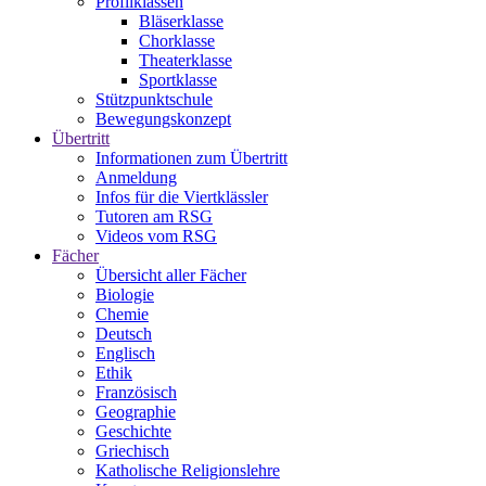
Profilklassen
Bläserklasse
Chorklasse
Theaterklasse
Sportklasse
Stützpunktschule
Bewegungskonzept
Übertritt
Informationen zum Übertritt
Anmeldung
Infos für die Viertklässler
Tutoren am RSG
Videos vom RSG
Fächer
Übersicht aller Fächer
Biologie
Chemie
Deutsch
Englisch
Ethik
Französisch
Geographie
Geschichte
Griechisch
Katholische Religionslehre