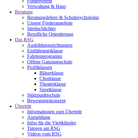
Förderverein
Verwaltung & Haus
Beratung
Beratungslehrer & Schulpsychologin
Unsere Förderangebote
Streitschlichter
Berufliche Orientierung
Das RSG
Ausbildungsrichtungen
Einführungsklasse
Fahrtenprogramm
Offene Ganztagsschule
Profilklassen
Bläserklasse
Chorklasse
Theaterklasse
Sportklasse
Stützpunktschule
Bewegungskonzept
Übertritt
Informationen zum Übertritt
Anmeldung
Infos für die Viertklässler
Tutoren am RSG
Videos vom RSG