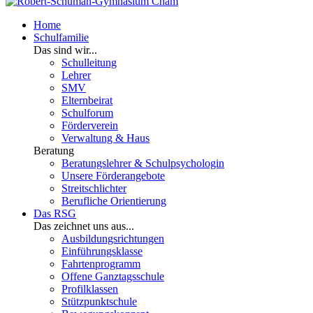
Home
Schulfamilie
Das sind wir...
Schulleitung
Lehrer
SMV
Elternbeirat
Schulforum
Förderverein
Verwaltung & Haus
Beratung
Beratungslehrer & Schulpsychologin
Unsere Förderangebote
Streitschlichter
Berufliche Orientierung
Das RSG
Das zeichnet uns aus...
Ausbildungsrichtungen
Einführungsklasse
Fahrtenprogramm
Offene Ganztagsschule
Profilklassen
Stützpunktschule