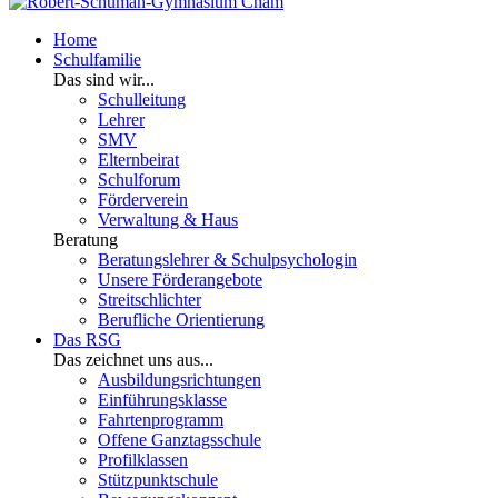
Home
Schulfamilie
Das sind wir...
Schulleitung
Lehrer
SMV
Elternbeirat
Schulforum
Förderverein
Verwaltung & Haus
Beratung
Beratungslehrer & Schulpsychologin
Unsere Förderangebote
Streitschlichter
Berufliche Orientierung
Das RSG
Das zeichnet uns aus...
Ausbildungsrichtungen
Einführungsklasse
Fahrtenprogramm
Offene Ganztagsschule
Profilklassen
Stützpunktschule