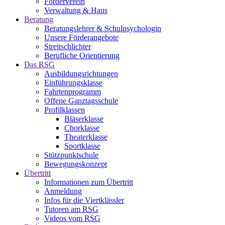
Förderverein
Verwaltung & Haus
Beratung
Beratungslehrer & Schulpsychologin
Unsere Förderangebote
Streitschlichter
Berufliche Orientierung
Das RSG
Ausbildungsrichtungen
Einführungsklasse
Fahrtenprogramm
Offene Ganztagsschule
Profilklassen
Bläserklasse
Chorklasse
Theaterklasse
Sportklasse
Stützpunktschule
Bewegungskonzept
Übertritt
Informationen zum Übertritt
Anmeldung
Infos für die Viertklässler
Tutoren am RSG
Videos vom RSG