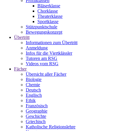
Profilklassen
Bläserklasse
Chorklasse
Theaterklasse
Sportklasse
Stützpunktschule
Bewegungskonzept
Übertritt
Informationen zum Übertritt
Anmeldung
Infos für die Viertklässler
Tutoren am RSG
Videos vom RSG
Fächer
Übersicht aller Fächer
Biologie
Chemie
Deutsch
Englisch
Ethik
Französisch
Geographie
Geschichte
Griechisch
Katholische Religionslehre