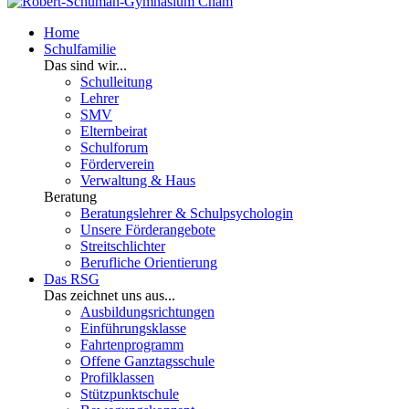
Home
Schulfamilie
Das sind wir...
Schulleitung
Lehrer
SMV
Elternbeirat
Schulforum
Förderverein
Verwaltung & Haus
Beratung
Beratungslehrer & Schulpsychologin
Unsere Förderangebote
Streitschlichter
Berufliche Orientierung
Das RSG
Das zeichnet uns aus...
Ausbildungsrichtungen
Einführungsklasse
Fahrtenprogramm
Offene Ganztagsschule
Profilklassen
Stützpunktschule