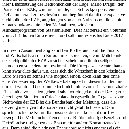
ihrer Einschätzung der Bedrohlichkeit der Lage. Mario Draghi, der
Präsident der EZB, wird nicht müde, das Schreckgespenst einer
Deflation herauf zu beschwören und begründet damit die expansive
Geldpolitik der EZB, angefangen von einer Nullzinspolitik bis hin
zu ganz unkonventionellen Maßnahmen, wie dem
Aufkaufprogramm von Staatsanleihen. Dies hat derzeit ein Volumen
von 2,3 Billionen Euro erreicht und soll mindestens bis Ende 2017
laufen.
In diesem Zusammenhang kam Herr Pfaffel auch auf die Finanz-
und Wirtschaftskrise im Euroraum zu sprechen, die im Mittelpunkt
der Geldpolitik der EZB zu stehen scheint und ihr derzeitiges
Handeln entscheidend mitbestimmt. Die Europäische Zentralbank
kann zwar alles dafür tun, dass sich die Wirtschaft in den kriselnden
Euro-Staaten so schnell wie möglich erholt, doch kann dies ohne
eine Verbesserung der Wettbewerbsfähigkeit in diesen Ländern nicht
erreicht werden. Dies kann jedoch nicht ohne zum Teil schmerzhafte
Einschnitte von statten gehen. Dabei wurde gekonnt der Bezug zur
derzeitigen Situation in Griechenland hergestellt. Im Gegensatz zur
Sichtweise der EZB ist die Bundesbank der Meinung, dass die
derzeitig niedrigen Inflationsraten nicht gefährlich seien. Dafür
spricht auch eine Kerninflationsrate, die sich konstant um 1 %
bewegt. Die Verbraucher freuen sich z.B. über niedrige Benzin- und
Heizölpreise und geben das Ersparte für andere Konsumzwecke
aus. Damit sind die niedrigen Energiepreise nichts anderes als ein