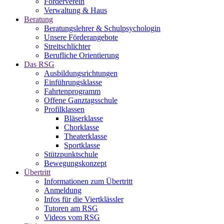
Förderverein
Verwaltung & Haus
Beratung
Beratungslehrer & Schulpsychologin
Unsere Förderangebote
Streitschlichter
Berufliche Orientierung
Das RSG
Ausbildungsrichtungen
Einführungsklasse
Fahrtenprogramm
Offene Ganztagsschule
Profilklassen
Bläserklasse
Chorklasse
Theaterklasse
Sportklasse
Stützpunktschule
Bewegungskonzept
Übertritt
Informationen zum Übertritt
Anmeldung
Infos für die Viertklässler
Tutoren am RSG
Videos vom RSG