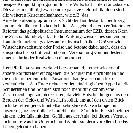
riesiges Konjunkturprogramm für die Wirtschaft in den Eurostaaten.
Dies alles rechtfertigt zwar eine expansive Geldpolitik, doch sind
alle weiteren Krisenmaßnahmen, wie z.B. das
Anleihenaufkaufprogramm aus Sicht der Bundesbank überflüssig
und mit deutlichen Risiken behaftet. Ausgehend davon erläuterte der
Referent das geldpolitische Instrumentarium der EZB, dessen Kern
die Zinspolitik bildet, erklärte die Wirkungsweise eines sinkenden
Hauptrefinanzierungssatzes auf realwirtschaft-liche Größen wie
Wirtschaftswachstum oder Preise und betonte dabei auch, dass ein
zinspolitischer Schritt erst mit einer Verzögerung von mindestens
einem Jahr in der Realwirtschaft ankommt.
Herr Pfaffel verstand es dabei hervorragend, immer wieder auf
andere Politikfelder einzugehen, die Schüler mit einzubinden und
die nicht immer einfachen Zusammenhänge anschaulich zu
verdeutlichen. Am Ende richtete er den eindringlichen Appell an die
Schülerinnen und Schüler, sich noch mehr für ökonomische
Zusammenhänge zu interessieren, da viele Entscheidungen aus dem
Bereich der Geld- und Wirtschaftspolitik uns auf den ersten Blick
nicht betreffen, jedoch mittelbar sehr starke Auswirkungen in
unserem ganz persönliche Umfeld haben. Sämtliche Kursteilnehmer
gingen jedenfalls mit dem Gefühl aus der Aula, bei diesem Vortrag
nicht nur etwas für Unterricht und Abitur sondern vor allem für das
Leben gelernt zu haben.