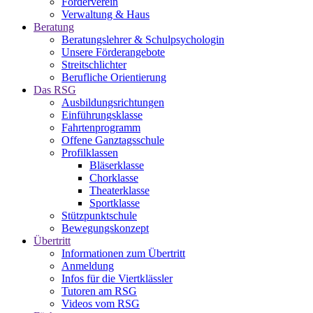
Förderverein
Verwaltung & Haus
Beratung
Beratungslehrer & Schulpsychologin
Unsere Förderangebote
Streitschlichter
Berufliche Orientierung
Das RSG
Ausbildungsrichtungen
Einführungsklasse
Fahrtenprogramm
Offene Ganztagsschule
Profilklassen
Bläserklasse
Chorklasse
Theaterklasse
Sportklasse
Stützpunktschule
Bewegungskonzept
Übertritt
Informationen zum Übertritt
Anmeldung
Infos für die Viertklässler
Tutoren am RSG
Videos vom RSG