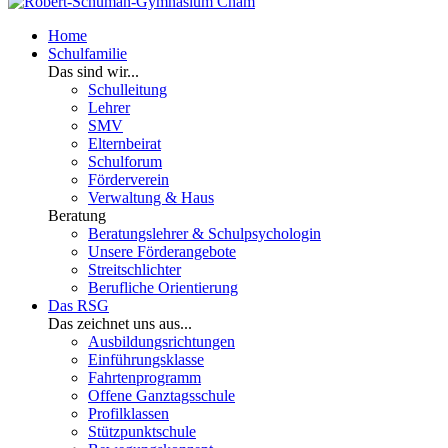
Home
Schulfamilie
Das sind wir...
Schulleitung
Lehrer
SMV
Elternbeirat
Schulforum
Förderverein
Verwaltung & Haus
Beratung
Beratungslehrer & Schulpsychologin
Unsere Förderangebote
Streitschlichter
Berufliche Orientierung
Das RSG
Das zeichnet uns aus...
Ausbildungsrichtungen
Einführungsklasse
Fahrtenprogramm
Offene Ganztagsschule
Profilklassen
Stützpunktschule