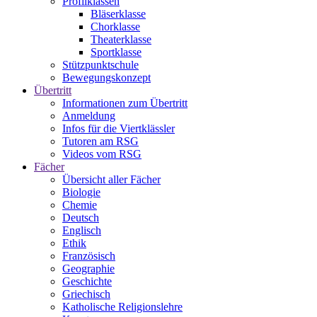
Profilklassen
Bläserklasse
Chorklasse
Theaterklasse
Sportklasse
Stützpunktschule
Bewegungskonzept
Übertritt
Informationen zum Übertritt
Anmeldung
Infos für die Viertklässler
Tutoren am RSG
Videos vom RSG
Fächer
Übersicht aller Fächer
Biologie
Chemie
Deutsch
Englisch
Ethik
Französisch
Geographie
Geschichte
Griechisch
Katholische Religionslehre