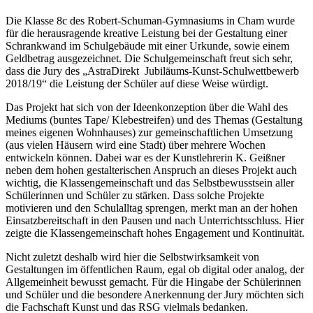
Die Klasse 8c des Robert-Schuman-Gymnasiums in Cham wurde
für die herausragende kreative Leistung bei der Gestaltung einer
Schrankwand im Schulgebäude mit einer Urkunde, sowie einem
Geldbetrag ausgezeichnet. Die Schulgemeinschaft freut sich sehr,
dass die Jury des „AstraDirekt Jubiläums-Kunst-Schulwettbewerb
2018/19“ die Leistung der Schüler auf diese Weise würdigt.
Das Projekt hat sich von der Ideenkonzeption über die Wahl des
Mediums (buntes Tape/ Klebestreifen) und des Themas (Gestaltung
meines eigenen Wohnhauses) zur gemeinschaftlichen Umsetzung
(aus vielen Häusern wird eine Stadt) über mehrere Wochen
entwickeln können. Dabei war es der Kunstlehrerin K. Geißner
neben dem hohen gestalterischen Anspruch an dieses Projekt auch
wichtig, die Klassengemeinschaft und das Selbstbewusstsein aller
Schülerinnen und Schüler zu stärken. Dass solche Projekte
motivieren und den Schulalltag sprengen, merkt man an der hohen
Einsatzbereitschaft in den Pausen und nach Unterrichtsschluss. Hier
zeigte die Klassengemeinschaft hohes Engagement und Kontinuität.
Nicht zuletzt deshalb wird hier die Selbstwirksamkeit von
Gestaltungen im öffentlichen Raum, egal ob digital oder analog, der
Allgemeinheit bewusst gemacht. Für die Hingabe der Schülerinnen
und Schüler und die besondere Anerkennung der Jury möchten sich
die Fachschaft Kunst und das RSG vielmals bedanken.