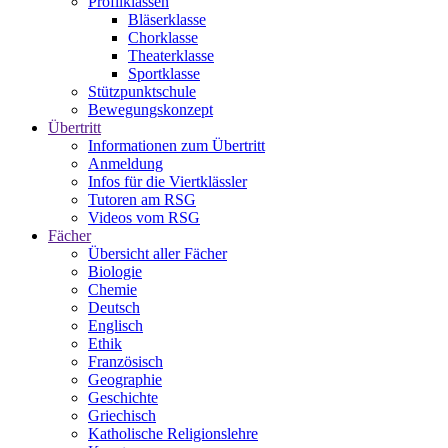
Profilklassen
Bläserklasse
Chorklasse
Theaterklasse
Sportklasse
Stützpunktschule
Bewegungskonzept
Übertritt
Informationen zum Übertritt
Anmeldung
Infos für die Viertklässler
Tutoren am RSG
Videos vom RSG
Fächer
Übersicht aller Fächer
Biologie
Chemie
Deutsch
Englisch
Ethik
Französisch
Geographie
Geschichte
Griechisch
Katholische Religionslehre