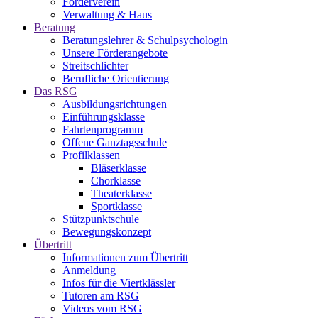
Förderverein
Verwaltung & Haus
Beratung
Beratungslehrer & Schulpsychologin
Unsere Förderangebote
Streitschlichter
Berufliche Orientierung
Das RSG
Ausbildungsrichtungen
Einführungsklasse
Fahrtenprogramm
Offene Ganztagsschule
Profilklassen
Bläserklasse
Chorklasse
Theaterklasse
Sportklasse
Stützpunktschule
Bewegungskonzept
Übertritt
Informationen zum Übertritt
Anmeldung
Infos für die Viertklässler
Tutoren am RSG
Videos vom RSG