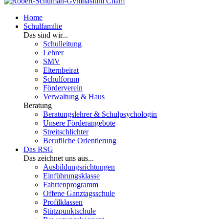
Home
Schulfamilie
Das sind wir...
Schulleitung
Lehrer
SMV
Elternbeirat
Schulforum
Förderverein
Verwaltung & Haus
Beratung
Beratungslehrer & Schulpsychologin
Unsere Förderangebote
Streitschlichter
Berufliche Orientierung
Das RSG
Das zeichnet uns aus...
Ausbildungsrichtungen
Einführungsklasse
Fahrtenprogramm
Offene Ganztagsschule
Profilklassen
Stützpunktschule