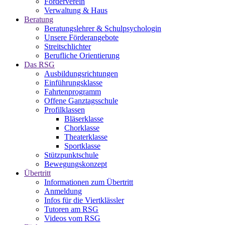
Förderverein
Verwaltung & Haus
Beratung
Beratungslehrer & Schulpsychologin
Unsere Förderangebote
Streitschlichter
Berufliche Orientierung
Das RSG
Ausbildungsrichtungen
Einführungsklasse
Fahrtenprogramm
Offene Ganztagsschule
Profilklassen
Bläserklasse
Chorklasse
Theaterklasse
Sportklasse
Stützpunktschule
Bewegungskonzept
Übertritt
Informationen zum Übertritt
Anmeldung
Infos für die Viertklässler
Tutoren am RSG
Videos vom RSG