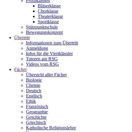
Profilklassen
Bläserklasse
Chorklasse
Theaterklasse
Sportklasse
Stützpunktschule
Bewegungskonzept
Übertritt
Informationen zum Übertritt
Anmeldung
Infos für die Viertklässler
Tutoren am RSG
Videos vom RSG
Fächer
Übersicht aller Fächer
Biologie
Chemie
Deutsch
Englisch
Ethik
Französisch
Geographie
Geschichte
Griechisch
Katholische Religionslehre