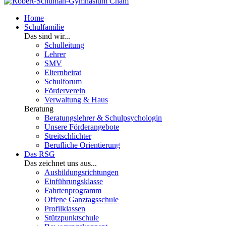
Home
Schulfamilie
Das sind wir...
Schulleitung
Lehrer
SMV
Elternbeirat
Schulforum
Förderverein
Verwaltung & Haus
Beratung
Beratungslehrer & Schulpsychologin
Unsere Förderangebote
Streitschlichter
Berufliche Orientierung
Das RSG
Das zeichnet uns aus...
Ausbildungsrichtungen
Einführungsklasse
Fahrtenprogramm
Offene Ganztagsschule
Profilklassen
Stützpunktschule