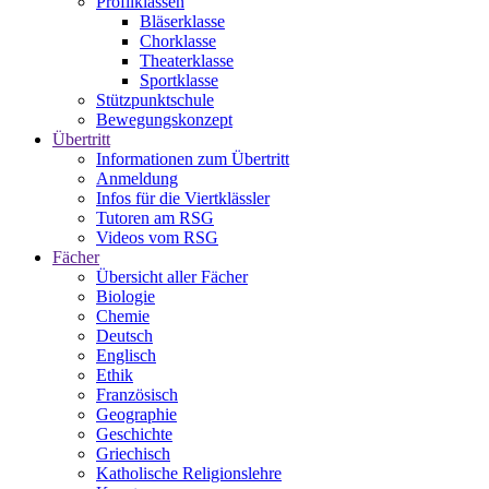
Profilklassen
Bläserklasse
Chorklasse
Theaterklasse
Sportklasse
Stützpunktschule
Bewegungskonzept
Übertritt
Informationen zum Übertritt
Anmeldung
Infos für die Viertklässler
Tutoren am RSG
Videos vom RSG
Fächer
Übersicht aller Fächer
Biologie
Chemie
Deutsch
Englisch
Ethik
Französisch
Geographie
Geschichte
Griechisch
Katholische Religionslehre