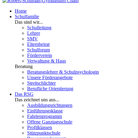
Home
Schulfamilie
Das sind wir...
Schulleitung
Lehrer
SMV
Elternbeirat
Schulforum
Förderverein
Verwaltung & Haus
Beratung
Beratungslehrer & Schulpsychologin
Unsere Förderangebote
Streitschlichter
Berufliche Orientierung
Das RSG
Das zeichnet uns aus...
Ausbildungsrichtungen
Einführungsklasse
Fahrtenprogramm
Offene Ganztagsschule
Profilklassen
Stützpunktschule