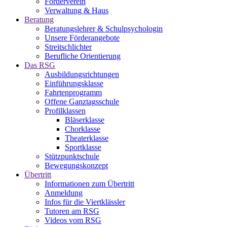
Förderverein
Verwaltung & Haus
Beratung
Beratungslehrer & Schulpsychologin
Unsere Förderangebote
Streitschlichter
Berufliche Orientierung
Das RSG
Ausbildungsrichtungen
Einführungsklasse
Fahrtenprogramm
Offene Ganztagsschule
Profilklassen
Bläserklasse
Chorklasse
Theaterklasse
Sportklasse
Stützpunktschule
Bewegungskonzept
Übertritt
Informationen zum Übertritt
Anmeldung
Infos für die Viertklässler
Tutoren am RSG
Videos vom RSG