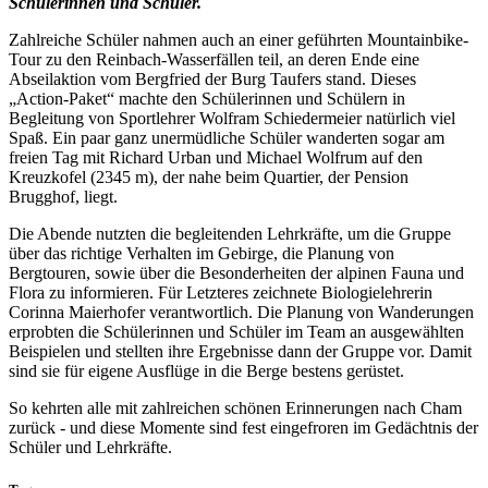
Schülerinnen und Schüler.
Zahlreiche Schüler nahmen auch an einer geführten Mountainbike-
Tour zu den Reinbach-Wasserfällen teil, an deren Ende eine
Abseilaktion vom Bergfried der Burg Taufers stand. Dieses
„Action-Paket“ machte den Schülerinnen und Schülern in
Begleitung von Sportlehrer Wolfram Schiedermeier natürlich viel
Spaß. Ein paar ganz unermüdliche Schüler wanderten sogar am
freien Tag mit Richard Urban und Michael Wolfrum auf den
Kreuzkofel (2345 m), der nahe beim Quartier, der Pension
Brugghof, liegt.
Die Abende nutzten die begleitenden Lehrkräfte, um die Gruppe
über das richtige Verhalten im Gebirge, die Planung von
Bergtouren, sowie über die Besonderheiten der alpinen Fauna und
Flora zu informieren. Für Letzteres zeichnete Biologielehrerin
Corinna Maierhofer verantwortlich. Die Planung von Wanderungen
erprobten die Schülerinnen und Schüler im Team an ausgewählten
Beispielen und stellten ihre Ergebnisse dann der Gruppe vor. Damit
sind sie für eigene Ausflüge in die Berge bestens gerüstet.
So kehrten alle mit zahlreichen schönen Erinnerungen nach Cham
zurück - und diese Momente sind fest eingefroren im Gedächtnis der
Schüler und Lehrkräfte.