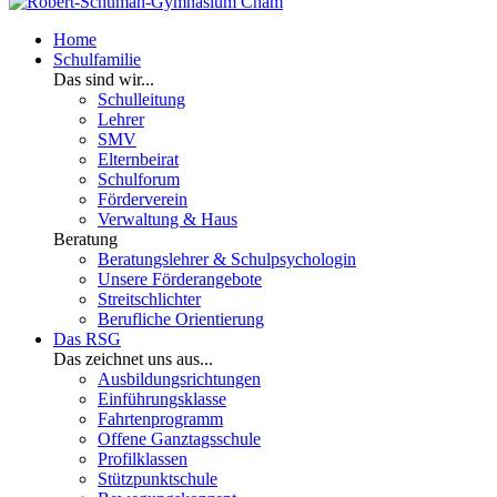
Home
Schulfamilie
Das sind wir...
Schulleitung
Lehrer
SMV
Elternbeirat
Schulforum
Förderverein
Verwaltung & Haus
Beratung
Beratungslehrer & Schulpsychologin
Unsere Förderangebote
Streitschlichter
Berufliche Orientierung
Das RSG
Das zeichnet uns aus...
Ausbildungsrichtungen
Einführungsklasse
Fahrtenprogramm
Offene Ganztagsschule
Profilklassen
Stützpunktschule