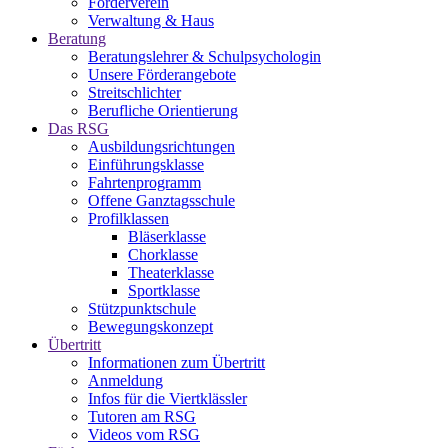
Förderverein
Verwaltung & Haus
Beratung
Beratungslehrer & Schulpsychologin
Unsere Förderangebote
Streitschlichter
Berufliche Orientierung
Das RSG
Ausbildungsrichtungen
Einführungsklasse
Fahrtenprogramm
Offene Ganztagsschule
Profilklassen
Bläserklasse
Chorklasse
Theaterklasse
Sportklasse
Stützpunktschule
Bewegungskonzept
Übertritt
Informationen zum Übertritt
Anmeldung
Infos für die Viertklässler
Tutoren am RSG
Videos vom RSG