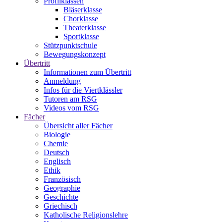
Profilklassen
Bläserklasse
Chorklasse
Theaterklasse
Sportklasse
Stützpunktschule
Bewegungskonzept
Übertritt
Informationen zum Übertritt
Anmeldung
Infos für die Viertklässler
Tutoren am RSG
Videos vom RSG
Fächer
Übersicht aller Fächer
Biologie
Chemie
Deutsch
Englisch
Ethik
Französisch
Geographie
Geschichte
Griechisch
Katholische Religionslehre