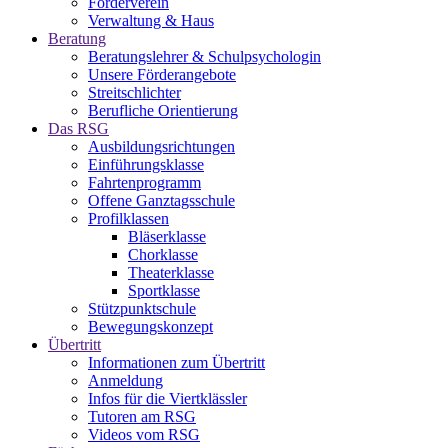
Förderverein
Verwaltung & Haus
Beratung
Beratungslehrer & Schulpsychologin
Unsere Förderangebote
Streitschlichter
Berufliche Orientierung
Das RSG
Ausbildungsrichtungen
Einführungsklasse
Fahrtenprogramm
Offene Ganztagsschule
Profilklassen
Bläserklasse
Chorklasse
Theaterklasse
Sportklasse
Stützpunktschule
Bewegungskonzept
Übertritt
Informationen zum Übertritt
Anmeldung
Infos für die Viertklässler
Tutoren am RSG
Videos vom RSG