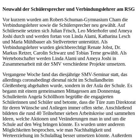
Neuwahl der Schülersprecher und Verbindungslehrer am RSG
Vor kurzem wurden am Robert-Schuman-Gymnasium Cham die
Verbindungslehrer sowie die Schülersprecher neu gewählt. Auf
Schülerseite setzten sich Julian Frisch, Leo Meierhofer und Ameya
Joshi durch und werden fortan von Linda Alami, Katharina Lesch
und Maria Mühlbauer als Stellvertreter unterstützt. Als
Verbindungslehrer wurden gleichberechtigt Renate Jobst, Dr.
Markus Retzer, Carolin Schwarz und Tobias Terne gewählt. Als
Wertebotschafter werden Linda Alami und Ameya Joshi in
Zusammenarbeit mit der SMV verschiedene Projekte umsetzen.
Vergangene Woche fand das diesjährige SMV-Seminar statt, das
allerdings coronabedingt diesmal nicht im Schullandheim
Gleißenberg abgehalten wurde, sondern in der Aula der Schule. Es
begann mit einem gemeinsamen Mittagessen am Donnerstag.
Schulleiterin Angela Schöllhorn begrüßte die engagierten
Schülerinnen und Schüler und betonte, dass die Türe zum Direktorat
für deren Wünsche und Anliegen immer offen stehe. Anschließend
bildeten die rund 40 Teilnehmer sieben Arbeitskreise und sammelten
Ideen, welche Aktionen und Veränderungen man in und um die
Schule auf den Weg bringen könnte. Es wurden unter anderem
Möglichkeiten besprochen, wie man Nachhaltigkeit und
Werteerziehung im Schulalltag besser umsetzen könnte. Außerdem