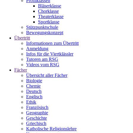
Profilklassen
Bläserklasse
Chorklasse
Theaterklasse
Sportklasse
Stützpunktschule
Bewegungskonzept
Übertritt
Informationen zum Übertritt
Anmeldung
Infos für die Viertklässler
Tutoren am RSG
Videos vom RSG
Fächer
Übersicht aller Fächer
Biologie
Chemie
Deutsch
Englisch
Ethik
Französisch
Geographie
Geschichte
Griechisch
Katholische Religionslehre