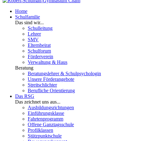
Home
Schulfamilie
Das sind wir...
Schulleitung
Lehrer
SMV
Elternbeirat
Schulforum
Förderverein
Verwaltung & Haus
Beratung
Beratungslehrer & Schulpsychologin
Unsere Förderangebote
Streitschlichter
Berufliche Orientierung
Das RSG
Das zeichnet uns aus...
Ausbildungsrichtungen
Einführungsklasse
Fahrtenprogramm
Offene Ganztagsschule
Profilklassen
Stützpunktschule