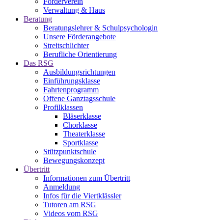
Förderverein
Verwaltung & Haus
Beratung
Beratungslehrer & Schulpsychologin
Unsere Förderangebote
Streitschlichter
Berufliche Orientierung
Das RSG
Ausbildungsrichtungen
Einführungsklasse
Fahrtenprogramm
Offene Ganztagsschule
Profilklassen
Bläserklasse
Chorklasse
Theaterklasse
Sportklasse
Stützpunktschule
Bewegungskonzept
Übertritt
Informationen zum Übertritt
Anmeldung
Infos für die Viertklässler
Tutoren am RSG
Videos vom RSG