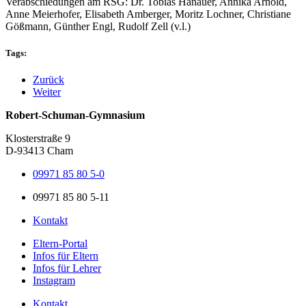
Verabschiedungen am RSG: Dr. Tobias Hanauer, Annika Arnold,
Anne Meierhofer, Elisabeth Amberger, Moritz Lochner, Christiane
Gößmann, Günther Engl, Rudolf Zell (v.l.)
Tags:
Zurück
Weiter
Robert-Schuman-Gymnasium
Klosterstraße 9
D-93413 Cham
09971 85 80 5-0
09971 85 80 5-11
Kontakt
Eltern-Portal
Infos für Eltern
Infos für Lehrer
Instagram
Kontakt