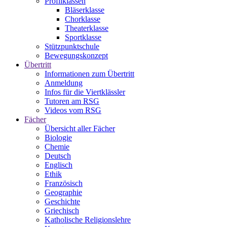
Profilklassen
Bläserklasse
Chorklasse
Theaterklasse
Sportklasse
Stützpunktschule
Bewegungskonzept
Übertritt
Informationen zum Übertritt
Anmeldung
Infos für die Viertklässler
Tutoren am RSG
Videos vom RSG
Fächer
Übersicht aller Fächer
Biologie
Chemie
Deutsch
Englisch
Ethik
Französisch
Geographie
Geschichte
Griechisch
Katholische Religionslehre