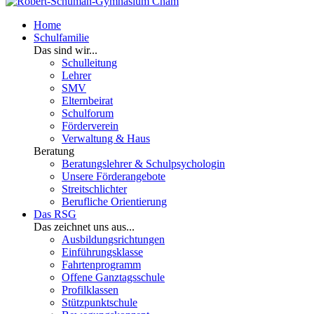
Home
Schulfamilie
Das sind wir...
Schulleitung
Lehrer
SMV
Elternbeirat
Schulforum
Förderverein
Verwaltung & Haus
Beratung
Beratungslehrer & Schulpsychologin
Unsere Förderangebote
Streitschlichter
Berufliche Orientierung
Das RSG
Das zeichnet uns aus...
Ausbildungsrichtungen
Einführungsklasse
Fahrtenprogramm
Offene Ganztagsschule
Profilklassen
Stützpunktschule