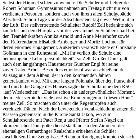
Selbst der Himmel schien zu weinen: Die Schüler und Lehrer des
Robert-Schuman-Gymnasiums nahmen am Freitag nicht nur von
verdienten Personen, sondern auch von ihrem alten Schulgebäude
Abschied. Schon Tage vor der Abschlussfeier lag etwas Wehmut in
der Luft. Der stellvertretende Schulleiter Rudolf Zell bedankte sich
zunächst auf dem Hartplatz vor der versammelten Schülerschaft bei
den Teamlehrkräften Annika Arnold und Anne Meierhofer sowie
den Referendaren Elisabeth Amberger und Moritz Lochner für
deren enormes Engagement. Außerdem verabschiedete er Christiane
Gößmann in den Ruhestand. „Mit ihr verliert die Schule eine
herausragende Lehrerpersönlichkeit“, so Zell. Großer Dank galt
auch dem langjährigen Hausmeister Günther Engl für seine
zuverlässige Arbeit. Besonders emotional war anschließend der
Auszug aus dem Altbau, der in den kommenden Jahren
generalsaniert wird. Mit einer langen Polonaise über den Pausenhof
und durch die Gänge des Hauses sagte die Schulfamilie dem RSG
„auf Wiedersehen“. „Das ist schon ein außergewöhnlicher Moment,
denn jeder verbindet viele positive Erinnerungen mit diesem Haus“,
meinte Zell. So mischten sich unter die Regentropfen auch
vereinzelt Tränen. Nach der bewegenden Verabschiedung zogen die
Klassen gemeinsam in die Kirche Sankt Jakob, wo zum
Schuljahresende mit Pater Renju und Pfarrer Stefan Nagel ein
ökumenischer Dankgottesdienst stattfand. In den Zimmern der
ehemaligen Gerhardinger Realschule erhielten die Schüler
anschließend ihre Zeugnisse. Bei einem Rundgang konnten sie sich