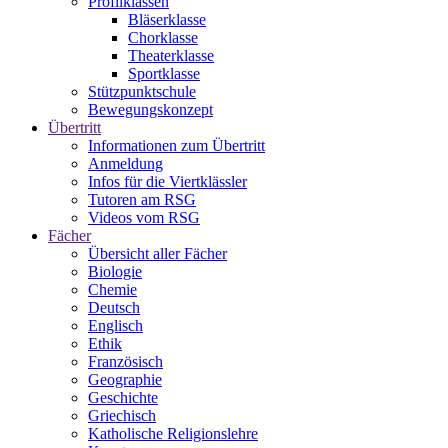
Profilklassen
Bläserklasse
Chorklasse
Theaterklasse
Sportklasse
Stützpunktschule
Bewegungskonzept
Übertritt
Informationen zum Übertritt
Anmeldung
Infos für die Viertklässler
Tutoren am RSG
Videos vom RSG
Fächer
Übersicht aller Fächer
Biologie
Chemie
Deutsch
Englisch
Ethik
Französisch
Geographie
Geschichte
Griechisch
Katholische Religionslehre