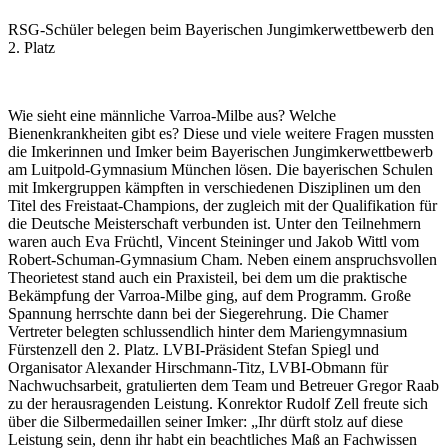
RSG-Schüler belegen beim Bayerischen Jungimkerwettbewerb den
2. Platz
Wie sieht eine männliche Varroa-Milbe aus? Welche
Bienenkrankheiten gibt es? Diese und viele weitere Fragen mussten
die Imkerinnen und Imker beim Bayerischen Jungimkerwettbewerb
am Luitpold-Gymnasium München lösen. Die bayerischen Schulen
mit Imkergruppen kämpften in verschiedenen Disziplinen um den
Titel des Freistaat-Champions, der zugleich mit der Qualifikation für
die Deutsche Meisterschaft verbunden ist. Unter den Teilnehmern
waren auch Eva Früchtl, Vincent Steininger und Jakob Wittl vom
Robert-Schuman-Gymnasium Cham. Neben einem anspruchsvollen
Theorietest stand auch ein Praxisteil, bei dem um die praktische
Bekämpfung der Varroa-Milbe ging, auf dem Programm. Große
Spannung herrschte dann bei der Siegerehrung. Die Chamer
Vertreter belegten schlussendlich hinter dem Mariengymnasium
Fürstenzell den 2. Platz. LVBI-Präsident Stefan Spiegl und
Organisator Alexander Hirschmann-Titz, LVBI-Obmann für
Nachwuchsarbeit, gratulierten dem Team und Betreuer Gregor Raab
zu der herausragenden Leistung. Konrektor Rudolf Zell freute sich
über die Silbermedaillen seiner Imker: „Ihr dürft stolz auf diese
Leistung sein, denn ihr habt ein beachtliches Maß an Fachwissen