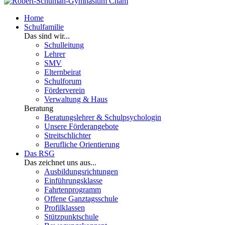
Home
Schulfamilie
Das sind wir...
Schulleitung
Lehrer
SMV
Elternbeirat
Schulforum
Förderverein
Verwaltung & Haus
Beratung
Beratungslehrer & Schulpsychologin
Unsere Förderangebote
Streitschlichter
Berufliche Orientierung
Das RSG
Das zeichnet uns aus...
Ausbildungsrichtungen
Einführungsklasse
Fahrtenprogramm
Offene Ganztagsschule
Profilklassen
Stützpunktschule