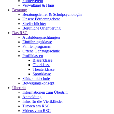
Förderverein
Verwaltung & Haus
Beratung
Beratungslehrer & Schulpsychologin
Unsere Förderangebote
Streitschlichter
Berufliche Orientierung
Das RSG
Ausbildungsrichtungen
Einführungsklasse
Fahrtenprogramm
Offene Ganztagsschule
Profilklassen
Bläserklasse
Chorklasse
Theaterklasse
Sportklasse
Stützpunktschule
Bewegungskonzept
Übertritt
Informationen zum Übertritt
Anmeldung
Infos für die Viertklässler
Tutoren am RSG
Videos vom RSG