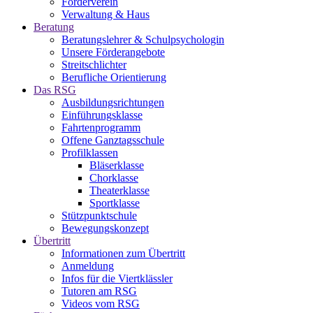
Förderverein
Verwaltung & Haus
Beratung
Beratungslehrer & Schulpsychologin
Unsere Förderangebote
Streitschlichter
Berufliche Orientierung
Das RSG
Ausbildungsrichtungen
Einführungsklasse
Fahrtenprogramm
Offene Ganztagsschule
Profilklassen
Bläserklasse
Chorklasse
Theaterklasse
Sportklasse
Stützpunktschule
Bewegungskonzept
Übertritt
Informationen zum Übertritt
Anmeldung
Infos für die Viertklässler
Tutoren am RSG
Videos vom RSG