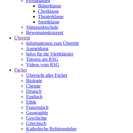
Profilklassen
Bläserklasse
Chorklasse
Theaterklasse
Sportklasse
Stützpunktschule
Bewegungskonzept
Übertritt
Informationen zum Übertritt
Anmeldung
Infos für die Viertklässler
Tutoren am RSG
Videos vom RSG
Fächer
Übersicht aller Fächer
Biologie
Chemie
Deutsch
Englisch
Ethik
Französisch
Geographie
Geschichte
Griechisch
Katholische Religionslehre