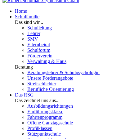
Home
Schulfamilie
Das sind wir...
Schulleitung
Lehrer
SMV
Elternbeirat
Schulforum
Förderverein
Verwaltung & Haus
Beratung
Beratungslehrer & Schulpsychologin
Unsere Förderangebote
Streitschlichter
Berufliche Orientierung
Das RSG
Das zeichnet uns aus...
Ausbildungsrichtungen
Einführungsklasse
Fahrtenprogramm
Offene Ganztagsschule
Profilklassen
Stützpunktschule