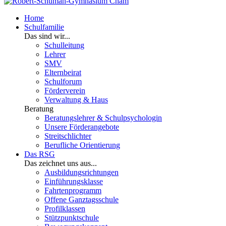
Home
Schulfamilie
Das sind wir...
Schulleitung
Lehrer
SMV
Elternbeirat
Schulforum
Förderverein
Verwaltung & Haus
Beratung
Beratungslehrer & Schulpsychologin
Unsere Förderangebote
Streitschlichter
Berufliche Orientierung
Das RSG
Das zeichnet uns aus...
Ausbildungsrichtungen
Einführungsklasse
Fahrtenprogramm
Offene Ganztagsschule
Profilklassen
Stützpunktschule