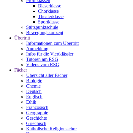
Profilklassen
Bläserklasse
Chorklasse
Theaterklasse
Sportklasse
Stützpunktschule
Bewegungskonzept
Übertritt
Informationen zum Übertritt
Anmeldung
Infos für die Viertklässler
Tutoren am RSG
Videos vom RSG
Fächer
Übersicht aller Fächer
Biologie
Chemie
Deutsch
Englisch
Ethik
Französisch
Geographie
Geschichte
Griechisch
Katholische Religionslehre