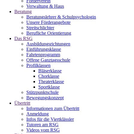
Förderverein
Verwaltung & Haus
Beratung
Beratungslehrer & Schulpsychologin
Unsere Förderangebote
Streitschlichter
Berufliche Orientierung
Das RSG
Ausbildungsrichtungen
Einführungsklasse
Fahrtenprogramm
Offene Ganztagsschule
Profilklassen
Bläserklasse
Chorklasse
Theaterklasse
Sportklasse
Stützpunktschule
Bewegungskonzept
Übertritt
Informationen zum Übertritt
Anmeldung
Infos für die Viertklässler
Tutoren am RSG
Videos vom RSG