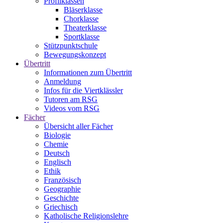
Profilklassen
Bläserklasse
Chorklasse
Theaterklasse
Sportklasse
Stützpunktschule
Bewegungskonzept
Übertritt
Informationen zum Übertritt
Anmeldung
Infos für die Viertklässler
Tutoren am RSG
Videos vom RSG
Fächer
Übersicht aller Fächer
Biologie
Chemie
Deutsch
Englisch
Ethik
Französisch
Geographie
Geschichte
Griechisch
Katholische Religionslehre