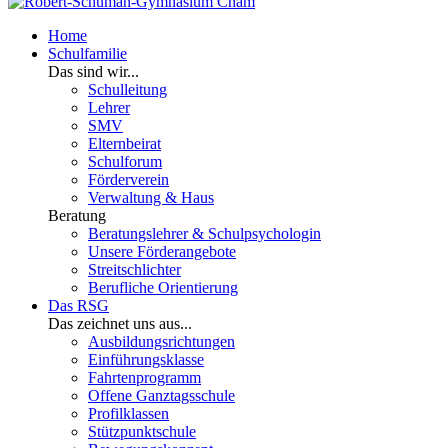
Home
Schulfamilie
Das sind wir...
Schulleitung
Lehrer
SMV
Elternbeirat
Schulforum
Förderverein
Verwaltung & Haus
Beratung
Beratungslehrer & Schulpsychologin
Unsere Förderangebote
Streitschlichter
Berufliche Orientierung
Das RSG
Das zeichnet uns aus...
Ausbildungsrichtungen
Einführungsklasse
Fahrtenprogramm
Offene Ganztagsschule
Profilklassen
Stützpunktschule