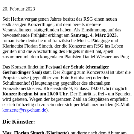
20. Februar 2023
Seit Herbst vergangenen Jahres besitzt das RSG einen neuen
erstklassigen Konzertflügel, mit dem bereits mehrere
Veranstaltungen stattgefunden haben. Als Einstimmung auf das
bevorstehende Frühjahr erklingt am
Samstag, 4. März 2023
,
romantische deutsche und französische Musik. Pädagoge und
Klarinettist Florian Simeth, der die Konzerte am RSG ins Leben
gerufen und die Anschaffung des Flügels initiiert hat, spielt
zusammen mit dem kongenialen Pianisten Daniel Wiesner aus Prag.
Das Konzert findet im
Festsaal der Schule (ehemaliger
Gerhardinger-Saal)
statt. Der Zugang zum Konzertsaal ist über die
Propsteistraße (gegenüber von Foto Rothbauer) oder den
Schulinnenhof (Haupteingang gegenüber des ehemaligen
Franziskanerklosters: Klosterstraße 9; Einlass: 19.00 Uhr) möglich.
Konzertbeginn ist um 20.00 Uhr
. Der Eintritt ist frei - um Spenden
wird gebeten. Wegen der begrenzten Zahl an Sitzplätzen empfiehlt
es sich frühzeitig da zu sein oder sich per Mail anzumelden (E-Mail:
konzerte@rsg-cham.de
).
Die Künstler:
Mag. Florian Simeth (Klarinette)
studierte nach dem Abitur am