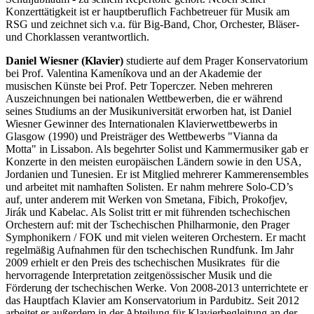
Konzerttätigkeit ist er hauptberuflich Fachbetreuer für Musik am
RSG und zeichnet sich v.a. für Big-Band, Chor, Orchester, Bläser-
und Chorklassen verantwortlich.
Daniel Wiesner
(Klavier)
studierte auf dem Prager Konservatorium
bei Prof. Valentina Kameníkova und an der Akademie der
musischen Künste bei Prof. Petr Toperczer. Neben mehreren
Auszeichnungen bei nationalen Wettbewerben, die er während
seines Studiums an der Musikuniversität erworben hat, ist Daniel
Wiesner Gewinner des Internationalen Klavierwettbewerbs in
Glasgow (1990) und Preisträger des Wettbewerbs "Vianna da
Motta" in Lissabon. Als begehrter Solist und Kammermusiker gab er
Konzerte in den meisten europäischen Ländern sowie in den USA,
Jordanien und Tunesien. Er ist Mitglied mehrerer Kammerensembles
und arbeitet mit namhaften Solisten. Er nahm mehrere Solo-CD’s
auf, unter anderem mit Werken von Smetana, Fibich, Prokofjev,
Jirák und Kabelac. Als Solist tritt er mit führenden tschechischen
Orchestern auf: mit der Tschechischen Philharmonie, den Prager
Symphonikern / FOK und mit vielen weiteren Orchestern. Er macht
regelmäßig Aufnahmen für den tschechischen Rundfunk. Im Jahr
2009 erhielt er den Preis des tschechischen Musikrates für die
hervorragende Interpretation zeitgenössischer Musik und die
Förderung der tschechischen Werke. Von 2008-2013 unterrichtete er
das Hauptfach Klavier am Konservatorium in Pardubitz. Seit 2012
arbeitet er außerdem in der Abteilung für Klavierbegleitung an der