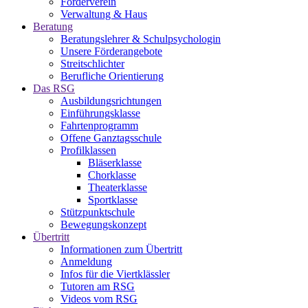
Förderverein
Verwaltung & Haus
Beratung
Beratungslehrer & Schulpsychologin
Unsere Förderangebote
Streitschlichter
Berufliche Orientierung
Das RSG
Ausbildungsrichtungen
Einführungsklasse
Fahrtenprogramm
Offene Ganztagsschule
Profilklassen
Bläserklasse
Chorklasse
Theaterklasse
Sportklasse
Stützpunktschule
Bewegungskonzept
Übertritt
Informationen zum Übertritt
Anmeldung
Infos für die Viertklässler
Tutoren am RSG
Videos vom RSG