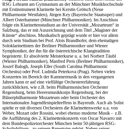
RSG Lehramt am Gymnasium an der Münchner Musikhochschule
mit Erstinstrument Klarinette bei Kerstin Grötsch (Neue
Philharmonie Westfalen), Jürgen Key (Bayerische Staatsoper) und
Albert Osterhammer (Münchner Philharmoniker). Im Anschluss
folgte ein Klarinettenstudium an der Universität „Mozarteum“ in
Salzburg, das er mit Auszeichnung und dem Titel „Magister der
Künste“ abschloss. Musikalisch geprägt wurde er hier vor allem
durch sein Studium bei Prof. Alois Brandhofer, dem ehemaligen
Soloklarinettisten der Berliner Philharmoniker und Wiener
Symphoniker, der ihn für die österreichische Klangtradition
begeisterte. Er absolvierte Meisterkurse u. a. bei Norbert Täubl
(Wiener Philharmoniker), Manfred Preis (Berliner Philharmoniker),
Joszef Balogh, Joseph Eller (South Carolina Philharmonic
Orchestra) oder Prof. Ludmila Peterkova (Prag). Neben vielen
Konzerten im Bereich der Kammermusik in den vergangenen
Jahren kann er auf eine vielfältige Orchestererfahrung
zurückblicken, wie z.B. beim Philharmonischen Orchester
Regensburg, beim Heeresmusikkorps Regensburg, bei der
Bläserphilharmonie Mozarteum oder beim Orchester des
Internationalen Jugendfestspieltreffens in Bayreuth. Auch als Solist
spielte er mit diversen Orchestern die Klarinettenwerke u.a. von
Weber, Mozart oder Rossini, wobei ebenso moderne Musik - z.B.
die Aufführung des 2. Klarinettenkonzerts von Oscar Navarro mit
dem Bundespolizeiorchester München beim 50-jährigen RSG-
Schuljubiläum - zu seinem Repertoire gehört. Neben seiner