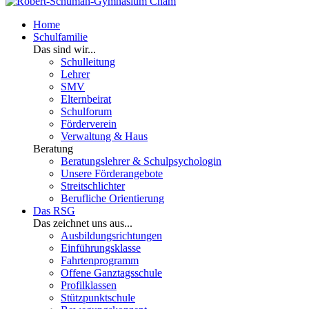
Home
Schulfamilie
Das sind wir...
Schulleitung
Lehrer
SMV
Elternbeirat
Schulforum
Förderverein
Verwaltung & Haus
Beratung
Beratungslehrer & Schulpsychologin
Unsere Förderangebote
Streitschlichter
Berufliche Orientierung
Das RSG
Das zeichnet uns aus...
Ausbildungsrichtungen
Einführungsklasse
Fahrtenprogramm
Offene Ganztagsschule
Profilklassen
Stützpunktschule