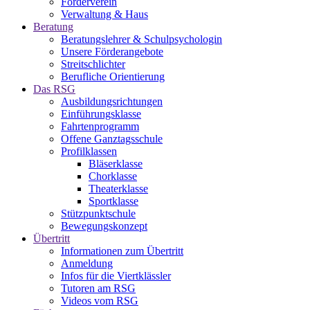
Förderverein
Verwaltung & Haus
Beratung
Beratungslehrer & Schulpsychologin
Unsere Förderangebote
Streitschlichter
Berufliche Orientierung
Das RSG
Ausbildungsrichtungen
Einführungsklasse
Fahrtenprogramm
Offene Ganztagsschule
Profilklassen
Bläserklasse
Chorklasse
Theaterklasse
Sportklasse
Stützpunktschule
Bewegungskonzept
Übertritt
Informationen zum Übertritt
Anmeldung
Infos für die Viertklässler
Tutoren am RSG
Videos vom RSG