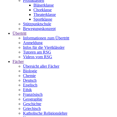
Profilklassen
Bläserklasse
Chorklasse
Theaterklasse
Sportklasse
Stützpunktschule
Bewegungskonzept
Übertritt
Informationen zum Übertritt
Anmeldung
Infos für die Viertklässler
Tutoren am RSG
Videos vom RSG
Fächer
Übersicht aller Fächer
Biologie
Chemie
Deutsch
Englisch
Ethik
Französisch
Geographie
Geschichte
Griechisch
Katholische Religionslehre