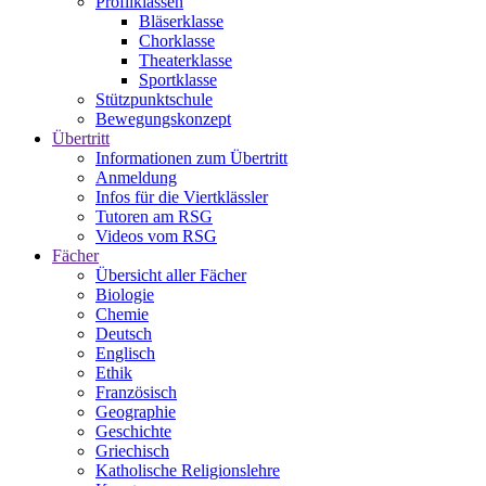
Profilklassen
Bläserklasse
Chorklasse
Theaterklasse
Sportklasse
Stützpunktschule
Bewegungskonzept
Übertritt
Informationen zum Übertritt
Anmeldung
Infos für die Viertklässler
Tutoren am RSG
Videos vom RSG
Fächer
Übersicht aller Fächer
Biologie
Chemie
Deutsch
Englisch
Ethik
Französisch
Geographie
Geschichte
Griechisch
Katholische Religionslehre