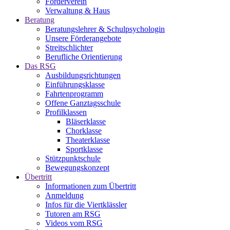
Förderverein
Verwaltung & Haus
Beratung
Beratungslehrer & Schulpsychologin
Unsere Förderangebote
Streitschlichter
Berufliche Orientierung
Das RSG
Ausbildungsrichtungen
Einführungsklasse
Fahrtenprogramm
Offene Ganztagsschule
Profilklassen
Bläserklasse
Chorklasse
Theaterklasse
Sportklasse
Stützpunktschule
Bewegungskonzept
Übertritt
Informationen zum Übertritt
Anmeldung
Infos für die Viertklässler
Tutoren am RSG
Videos vom RSG