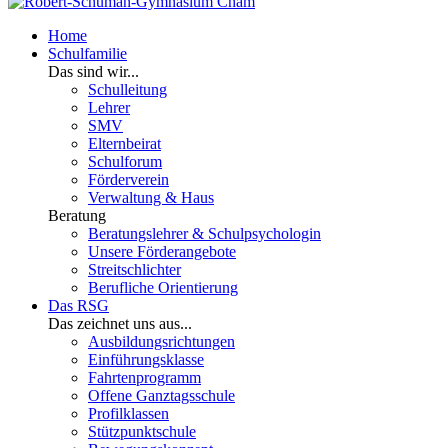
Home
Schulfamilie
Das sind wir...
Schulleitung
Lehrer
SMV
Elternbeirat
Schulforum
Förderverein
Verwaltung & Haus
Beratung
Beratungslehrer & Schulpsychologin
Unsere Förderangebote
Streitschlichter
Berufliche Orientierung
Das RSG
Das zeichnet uns aus...
Ausbildungsrichtungen
Einführungsklasse
Fahrtenprogramm
Offene Ganztagsschule
Profilklassen
Stützpunktschule