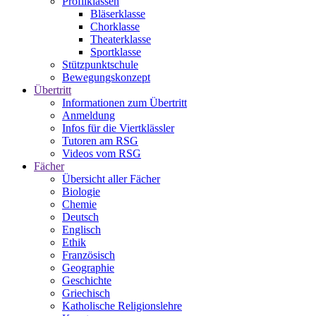
Profilklassen
Bläserklasse
Chorklasse
Theaterklasse
Sportklasse
Stützpunktschule
Bewegungskonzept
Übertritt
Informationen zum Übertritt
Anmeldung
Infos für die Viertklässler
Tutoren am RSG
Videos vom RSG
Fächer
Übersicht aller Fächer
Biologie
Chemie
Deutsch
Englisch
Ethik
Französisch
Geographie
Geschichte
Griechisch
Katholische Religionslehre