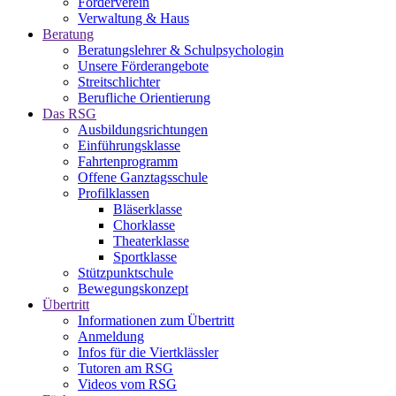
Förderverein
Verwaltung & Haus
Beratung
Beratungslehrer & Schulpsychologin
Unsere Förderangebote
Streitschlichter
Berufliche Orientierung
Das RSG
Ausbildungsrichtungen
Einführungsklasse
Fahrtenprogramm
Offene Ganztagsschule
Profilklassen
Bläserklasse
Chorklasse
Theaterklasse
Sportklasse
Stützpunktschule
Bewegungskonzept
Übertritt
Informationen zum Übertritt
Anmeldung
Infos für die Viertklässler
Tutoren am RSG
Videos vom RSG