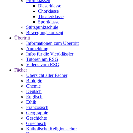
Profilklassen
Bläserklasse
Chorklasse
Theaterklasse
Sportklasse
Stützpunktschule
Bewegungskonzept
Übertritt
Informationen zum Übertritt
Anmeldung
Infos für die Viertklässler
Tutoren am RSG
Videos vom RSG
Fächer
Übersicht aller Fächer
Biologie
Chemie
Deutsch
Englisch
Ethik
Französisch
Geographie
Geschichte
Griechisch
Katholische Religionslehre