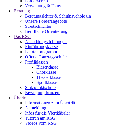
Förderverein
Verwaltung & Haus
Beratung
Beratungslehrer & Schulpsychologin
Unsere Förderangebote
Streitschlichter
Berufliche Orientierung
Das RSG
Ausbildungsrichtungen
Einführungsklasse
Fahrtenprogramm
Offene Ganztagsschule
Profilklassen
Bläserklasse
Chorklasse
Theaterklasse
Sportklasse
Stützpunktschule
Bewegungskonzept
Übertritt
Informationen zum Übertritt
Anmeldung
Infos für die Viertklässler
Tutoren am RSG
Videos vom RSG