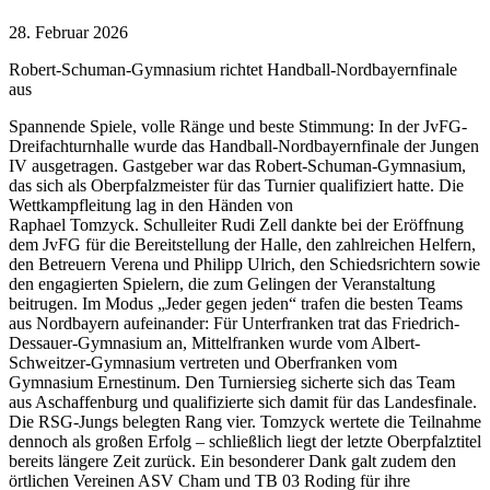
28. Februar 2026
Robert-Schuman-Gymnasium richtet Handball-Nordbayernfinale
aus
Spannende Spiele, volle Ränge und beste Stimmung: In der JvFG-
Dreifachturnhalle wurde das Handball-Nordbayernfinale der Jungen
IV ausgetragen. Gastgeber war das Robert-Schuman-Gymnasium,
das sich als Oberpfalzmeister für das Turnier qualifiziert hatte. Die
Wettkampfleitung lag in den Händen von
Raphael Tomzyck. Schulleiter Rudi Zell dankte bei der Eröffnung
dem JvFG für die Bereitstellung der Halle, den zahlreichen Helfern,
den Betreuern Verena und Philipp Ulrich, den Schiedsrichtern sowie
den engagierten Spielern, die zum Gelingen der Veranstaltung
beitrugen. Im Modus „Jeder gegen jeden“ trafen die besten Teams
aus Nordbayern aufeinander: Für Unterfranken trat das Friedrich-
Dessauer-Gymnasium an, Mittelfranken wurde vom Albert-
Schweitzer-Gymnasium vertreten und Oberfranken vom
Gymnasium Ernestinum. Den Turniersieg sicherte sich das Team
aus Aschaffenburg und qualifizierte sich damit für das Landesfinale.
Die RSG-Jungs belegten Rang vier. Tomzyck wertete die Teilnahme
dennoch als großen Erfolg – schließlich liegt der letzte Oberpfalztitel
bereits längere Zeit zurück. Ein besonderer Dank galt zudem den
örtlichen Vereinen ASV Cham und TB 03 Roding für ihre