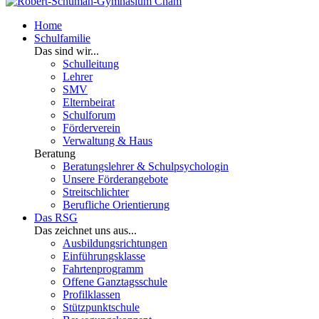
Home
Schulfamilie
Das sind wir...
Schulleitung
Lehrer
SMV
Elternbeirat
Schulforum
Förderverein
Verwaltung & Haus
Beratung
Beratungslehrer & Schulpsychologin
Unsere Förderangebote
Streitschlichter
Berufliche Orientierung
Das RSG
Das zeichnet uns aus...
Ausbildungsrichtungen
Einführungsklasse
Fahrtenprogramm
Offene Ganztagsschule
Profilklassen
Stützpunktschule