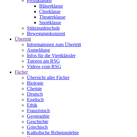
Profilklassen
Bläserklasse
Chorklasse
Theaterklasse
Sportklasse
Stützpunktschule
Bewegungskonzept
Übertritt
Informationen zum Übertritt
Anmeldung
Infos für die Viertklässler
Tutoren am RSG
Videos vom RSG
Fächer
Übersicht aller Fächer
Biologie
Chemie
Deutsch
Englisch
Ethik
Französisch
Geographie
Geschichte
Griechisch
Katholische Religionslehre