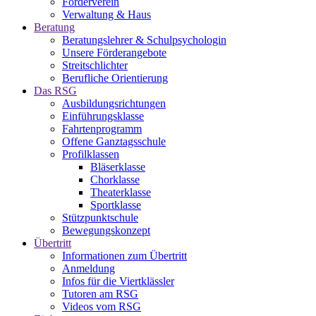
Förderverein
Verwaltung & Haus
Beratung
Beratungslehrer & Schulpsychologin
Unsere Förderangebote
Streitschlichter
Berufliche Orientierung
Das RSG
Ausbildungsrichtungen
Einführungsklasse
Fahrtenprogramm
Offene Ganztagsschule
Profilklassen
Bläserklasse
Chorklasse
Theaterklasse
Sportklasse
Stützpunktschule
Bewegungskonzept
Übertritt
Informationen zum Übertritt
Anmeldung
Infos für die Viertklässler
Tutoren am RSG
Videos vom RSG