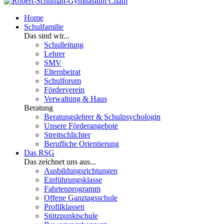
Home
Schulfamilie
Das sind wir...
Schulleitung
Lehrer
SMV
Elternbeirat
Schulforum
Förderverein
Verwaltung & Haus
Beratung
Beratungslehrer & Schulpsychologin
Unsere Förderangebote
Streitschlichter
Berufliche Orientierung
Das RSG
Das zeichnet uns aus...
Ausbildungsrichtungen
Einführungsklasse
Fahrtenprogramm
Offene Ganztagsschule
Profilklassen
Stützpunktschule