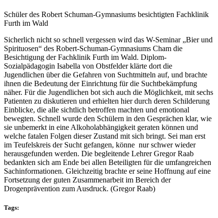
Schüler des Robert Schuman-Gymnasiums besichtigten Fachklinik
Furth im Wald
Sicherlich nicht so schnell vergessen wird das W-Seminar „Bier und
Spirituosen“ des Robert-Schuman-Gymnasiums Cham die
Besichtigung der Fachklinik Furth im Wald. Diplom-
Sozialpädagogin Isabella von Obstfelder klärte dort die
Jugendlichen über die Gefahren von Suchtmitteln auf, und brachte
ihnen die Bedeutung der Einrichtung für die Suchtbekämpfung
näher. Für die Jugendlichen bot sich auch die Möglichkeit, mit sechs
Patienten zu diskutieren und erhielten hier durch deren Schilderung
Einblicke, die alle sichtlich betroffen machten und emotional
bewegten. Schnell wurde den Schülern in den Gesprächen klar, wie
sie unbemerkt in eine Alkoholabhängigkeit geraten können und
welche fatalen Folgen dieser Zustand mit sich bringt. Sei man erst
im Teufelskreis der Sucht gefangen, könne nur schwer wieder
herausgefunden werden. Die begleitende Lehrer Gregor Raab
bedankten sich am Ende bei allen Beteiligten für die umfangreichen
Sachinformationen. Gleichzeitig brachte er seine Hoffnung auf eine
Fortsetzung der guten Zusammenarbeit im Bereich der
Drogenprävention zum Ausdruck. (Gregor Raab)
Tags: