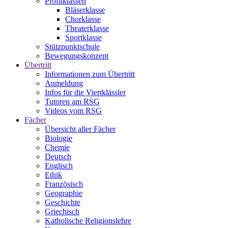
Profilklassen
Bläserklasse
Chorklasse
Theaterklasse
Sportklasse
Stützpunktschule
Bewegungskonzept
Übertritt
Informationen zum Übertritt
Anmeldung
Infos für die Viertklässler
Tutoren am RSG
Videos vom RSG
Fächer
Übersicht aller Fächer
Biologie
Chemie
Deutsch
Englisch
Ethik
Französisch
Geographie
Geschichte
Griechisch
Katholische Religionslehre