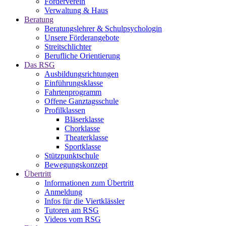
Förderverein
Verwaltung & Haus
Beratung
Beratungslehrer & Schulpsychologin
Unsere Förderangebote
Streitschlichter
Berufliche Orientierung
Das RSG
Ausbildungsrichtungen
Einführungsklasse
Fahrtenprogramm
Offene Ganztagsschule
Profilklassen
Bläserklasse
Chorklasse
Theaterklasse
Sportklasse
Stützpunktschule
Bewegungskonzept
Übertritt
Informationen zum Übertritt
Anmeldung
Infos für die Viertklässler
Tutoren am RSG
Videos vom RSG