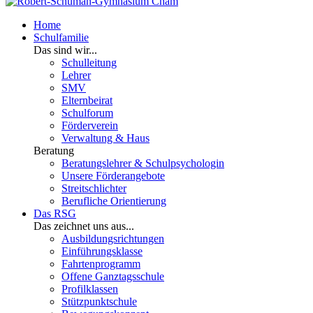
Home
Schulfamilie
Das sind wir...
Schulleitung
Lehrer
SMV
Elternbeirat
Schulforum
Förderverein
Verwaltung & Haus
Beratung
Beratungslehrer & Schulpsychologin
Unsere Förderangebote
Streitschlichter
Berufliche Orientierung
Das RSG
Das zeichnet uns aus...
Ausbildungsrichtungen
Einführungsklasse
Fahrtenprogramm
Offene Ganztagsschule
Profilklassen
Stützpunktschule