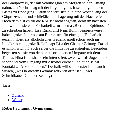
der Brauprozess, der mit Schulbeginn am Morgen seinen Anfang
nahm, am Nachmittag mit der Lagerung des frisch eingebrauten
Bieres zu Ende ging. Daran schließt sich nun eine Woche lang der
Gärprozess an, und schließlich die Lagerung mit der Nachreife.
Doch damit ist es für die RSGler nicht abgetan, denn im nächsten
Jahr werden sie eine Facharbeit zum Thema „Bier und Spirituosen“
zu schreiben haben. Lisa Rackl und Nina Böhm beispielsweise
haben großes Interesse am Bierbrauen für eine gute Facharbeit
gezeigt. „Bier als alkoholisches Getränk spielt schon auch im
Landkreis eine große Rolle“, sagt Lisa der Chamer Zeitung. Da sei
es schon wichtig, auch selber die Initiative zu ergreifen. Besonders
begeistert sei sie von dem praxisorientierten Umgang mit dem
Thema. Nina ist deshalb sehr interessiert, „weil wir als Jugendliche
schon viel vom Umgang mit Alkohol erleben und auch selbst
Kontakt zu Alkohol haben.“ Deshalb will sie in erster Linie auch
wissen, „was in diesem Getränk wirklich drin ist.“ (Josef
Schmidbauer, Chamer Zeitung)
Tags:
Zurück
Weiter
Robert-Schuman-Gymnasium