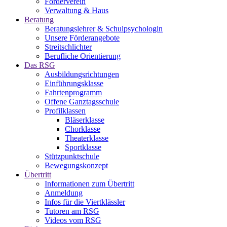
Förderverein
Verwaltung & Haus
Beratung
Beratungslehrer & Schulpsychologin
Unsere Förderangebote
Streitschlichter
Berufliche Orientierung
Das RSG
Ausbildungsrichtungen
Einführungsklasse
Fahrtenprogramm
Offene Ganztagsschule
Profilklassen
Bläserklasse
Chorklasse
Theaterklasse
Sportklasse
Stützpunktschule
Bewegungskonzept
Übertritt
Informationen zum Übertritt
Anmeldung
Infos für die Viertklässler
Tutoren am RSG
Videos vom RSG