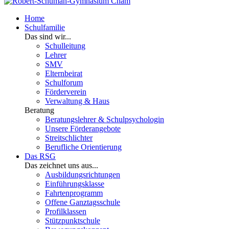
Home
Schulfamilie
Das sind wir...
Schulleitung
Lehrer
SMV
Elternbeirat
Schulforum
Förderverein
Verwaltung & Haus
Beratung
Beratungslehrer & Schulpsychologin
Unsere Förderangebote
Streitschlichter
Berufliche Orientierung
Das RSG
Das zeichnet uns aus...
Ausbildungsrichtungen
Einführungsklasse
Fahrtenprogramm
Offene Ganztagsschule
Profilklassen
Stützpunktschule