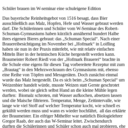
Schüler brauen im W-seminar eine schuleigene Edition
Das bayerische Reinheitsgebot von 1516 besagt, dass Bier
ausschließlich aus Malz, Hopfen, Hefe und Wasser gebraut werden
darf. Die Schülerinnen und Schüler vom W-Seminar des Robert-
Schuman-Gymnasiums haben kürzlich annähernd hundert Halbe
ihres eigenen Bieres gebraut: das „Schuman Special“. Nach einer
Brauereibesichtigung im November bei „Hofmark“ in Loifling
haben sie nun in der Praxis miterlebt, wie mit relativ einfachen
Mitteln Bier in der heimischen Küche hergestellt werden kann.
Braumeister Robert Riedl von der „Hofmark Brauerei“ brachte in
die Schule eine eigens für diesen Tag vorbereitete Rezeptur mit zum
„Brautag“ in den Mehrzweckraum des Gymnasiums mit, ebenso
eine Reihe von Töpfen und Messgeräten. Doch zunächst einmal
wurde das Malz hergestellt. Da es sich beim „Schuman Special“ um
Weizenbier handelt würde, musste Weizen statt Gerste geschrotet
werden, wobei sie gleich selbst Hand an die kleine Mühle legen
durften: Biomalz schroten, mit Wasser aufkochen, absetzen lassen
und die Maische filtrieren. Temperatur, Menge, Zeitintervalle, wie
lange wie viel Stoff auf welcher Temperatur kocht, wie schnell es
gekühlt werden muss und wann es wieder hochfährt, all das erklärte
der Braumeister. Ein eifriger Mithelfer war natürlich Biologielehrer
Gregor Raab, der auch das W-Seminar leitet. Zwischendurch
durften die Schülerinnen und Schüler schon auch mal probieren, ehe