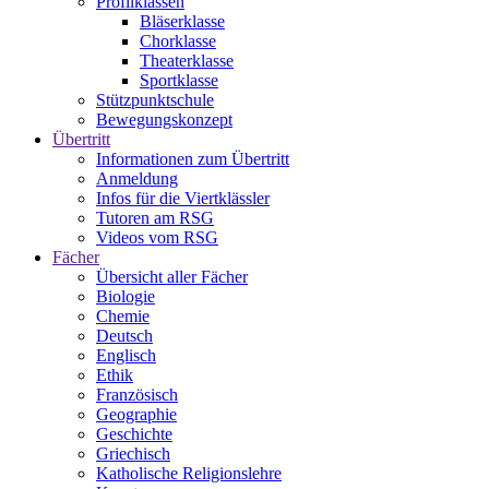
Profilklassen
Bläserklasse
Chorklasse
Theaterklasse
Sportklasse
Stützpunktschule
Bewegungskonzept
Übertritt
Informationen zum Übertritt
Anmeldung
Infos für die Viertklässler
Tutoren am RSG
Videos vom RSG
Fächer
Übersicht aller Fächer
Biologie
Chemie
Deutsch
Englisch
Ethik
Französisch
Geographie
Geschichte
Griechisch
Katholische Religionslehre