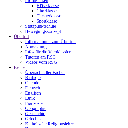
Profilklassen
Bläserklasse
Chorklasse
Theaterklasse
Sportklasse
Stützpunktschule
Bewegungskonzept
Übertritt
Informationen zum Übertritt
Anmeldung
Infos für die Viertklässler
Tutoren am RSG
Videos vom RSG
Fächer
Übersicht aller Fächer
Biologie
Chemie
Deutsch
Englisch
Ethik
Französisch
Geographie
Geschichte
Griechisch
Katholische Religionslehre