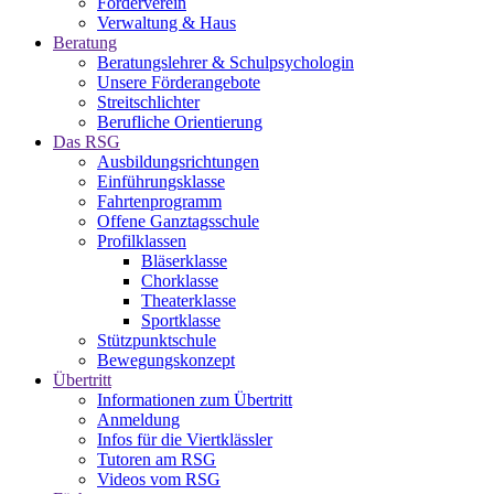
Förderverein
Verwaltung & Haus
Beratung
Beratungslehrer & Schulpsychologin
Unsere Förderangebote
Streitschlichter
Berufliche Orientierung
Das RSG
Ausbildungsrichtungen
Einführungsklasse
Fahrtenprogramm
Offene Ganztagsschule
Profilklassen
Bläserklasse
Chorklasse
Theaterklasse
Sportklasse
Stützpunktschule
Bewegungskonzept
Übertritt
Informationen zum Übertritt
Anmeldung
Infos für die Viertklässler
Tutoren am RSG
Videos vom RSG