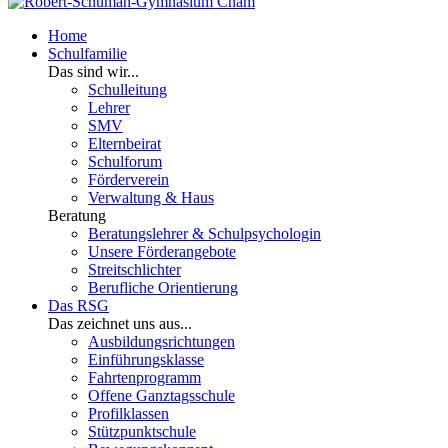
Home
Schulfamilie
Das sind wir...
Schulleitung
Lehrer
SMV
Elternbeirat
Schulforum
Förderverein
Verwaltung & Haus
Beratung
Beratungslehrer & Schulpsychologin
Unsere Förderangebote
Streitschlichter
Berufliche Orientierung
Das RSG
Das zeichnet uns aus...
Ausbildungsrichtungen
Einführungsklasse
Fahrtenprogramm
Offene Ganztagsschule
Profilklassen
Stützpunktschule