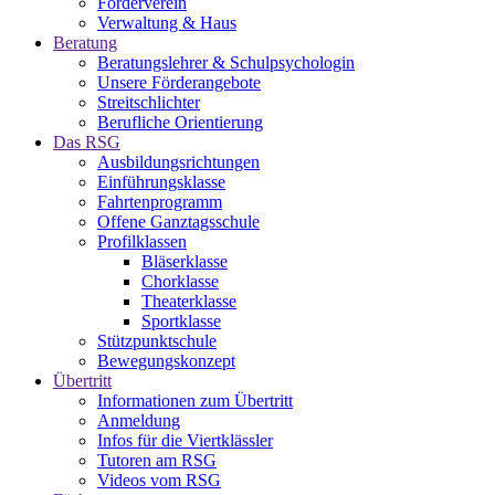
Förderverein
Verwaltung & Haus
Beratung
Beratungslehrer & Schulpsychologin
Unsere Förderangebote
Streitschlichter
Berufliche Orientierung
Das RSG
Ausbildungsrichtungen
Einführungsklasse
Fahrtenprogramm
Offene Ganztagsschule
Profilklassen
Bläserklasse
Chorklasse
Theaterklasse
Sportklasse
Stützpunktschule
Bewegungskonzept
Übertritt
Informationen zum Übertritt
Anmeldung
Infos für die Viertklässler
Tutoren am RSG
Videos vom RSG