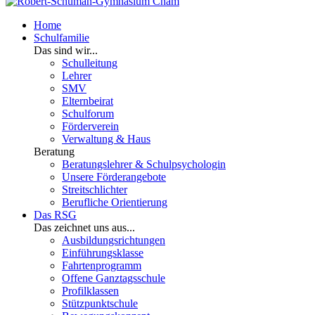
Home
Schulfamilie
Das sind wir...
Schulleitung
Lehrer
SMV
Elternbeirat
Schulforum
Förderverein
Verwaltung & Haus
Beratung
Beratungslehrer & Schulpsychologin
Unsere Förderangebote
Streitschlichter
Berufliche Orientierung
Das RSG
Das zeichnet uns aus...
Ausbildungsrichtungen
Einführungsklasse
Fahrtenprogramm
Offene Ganztagsschule
Profilklassen
Stützpunktschule