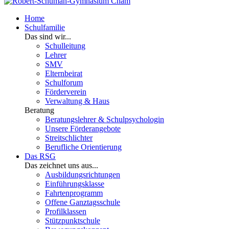
Home
Schulfamilie
Das sind wir...
Schulleitung
Lehrer
SMV
Elternbeirat
Schulforum
Förderverein
Verwaltung & Haus
Beratung
Beratungslehrer & Schulpsychologin
Unsere Förderangebote
Streitschlichter
Berufliche Orientierung
Das RSG
Das zeichnet uns aus...
Ausbildungsrichtungen
Einführungsklasse
Fahrtenprogramm
Offene Ganztagsschule
Profilklassen
Stützpunktschule