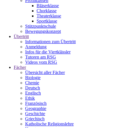
Profilklassen
Bläserklasse
Chorklasse
Theaterklasse
Sportklasse
Stützpunktschule
Bewegungskonzept
Übertritt
Informationen zum Übertritt
Anmeldung
Infos für die Viertklässler
Tutoren am RSG
Videos vom RSG
Fächer
Übersicht aller Fächer
Biologie
Chemie
Deutsch
Englisch
Ethik
Französisch
Geographie
Geschichte
Griechisch
Katholische Religionslehre