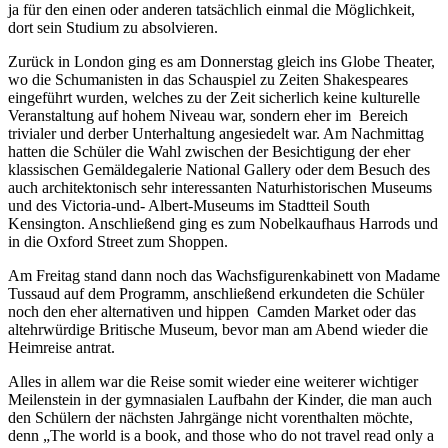
ja für den einen oder anderen tatsächlich einmal die Möglichkeit,
dort sein Studium zu absolvieren.
Zurück in London ging es am Donnerstag gleich ins Globe Theater,
wo die Schumanisten in das Schauspiel zu Zeiten Shakespeares
eingeführt wurden, welches zu der Zeit sicherlich keine kulturelle
Veranstaltung auf hohem Niveau war, sondern eher im Bereich
trivialer und derber Unterhaltung angesiedelt war. Am Nachmittag
hatten die Schüler die Wahl zwischen der Besichtigung der eher
klassischen Gemäldegalerie National Gallery oder dem Besuch des
auch architektonisch sehr interessanten Naturhistorischen Museums
und des Victoria-und- Albert-Museums im Stadtteil South
Kensington. Anschließend ging es zum Nobelkaufhaus Harrods und
in die Oxford Street zum Shoppen.
Am Freitag stand dann noch das Wachsfigurenkabinett von Madame
Tussaud auf dem Programm, anschließend erkundeten die Schüler
noch den eher alternativen und hippen Camden Market oder das
altehrwürdige Britische Museum, bevor man am Abend wieder die
Heimreise antrat.
Alles in allem war die Reise somit wieder eine weiterer wichtiger
Meilenstein in der gymnasialen Laufbahn der Kinder, die man auch
den Schülern der nächsten Jahrgänge nicht vorenthalten möchte,
denn „The world is a book, and those who do not travel read only a