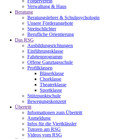
Förderverein
Verwaltung & Haus
Beratung
Beratungslehrer & Schulpsychologin
Unsere Förderangebote
Streitschlichter
Berufliche Orientierung
Das RSG
Ausbildungsrichtungen
Einführungsklasse
Fahrtenprogramm
Offene Ganztagsschule
Profilklassen
Bläserklasse
Chorklasse
Theaterklasse
Sportklasse
Stützpunktschule
Bewegungskonzept
Übertritt
Informationen zum Übertritt
Anmeldung
Infos für die Viertklässler
Tutoren am RSG
Videos vom RSG