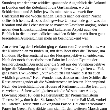
Stunden) war der erste wirklich spannende Augenblick die Ankunft
in London und die Zuteilung in die Gastfamilien, wo die
Schülerinnen und Schüler jeweils mindestens zu zweit ihre
Unterkunft für die Woche fanden. Bereits nach der ersten Nacht
stellte sich heraus, dass es doch gewisse Unterschiede gab, was den
Komfort und die Lebensweise so mancher Gasteltern anging, sodass
neben dem landeskundlichen und kulturellen Aspekt auch der
Einblick in die unterschiedlichen sozialen Schichten mit ihren ganz
besonderen Ausprägungen mehr als beeindruckend war.
Am ersten Tag der Lehrfahrt ging es dann von Greenwich aus, wo
der Nullmeridian zu finden ist, mit dem Boot über die Themse, um
Londons Skyline zunächst aus der Flussperspektive zu entdecken.
Nach der noch eher erholsamen Fahrt im London Eye mit der
beeindruckenden Aussicht über die Stadt aus der Vogelperspektive
folgte die Erkundung der wichtigsten Sehenswürdigkeiten zu Fuß,
ganz nach J.W.Goethe: „Nur wo du zu Fuß warst, bist du auch
wirklich gewesen.“ Kein Wunder also, dass so mancher Schüler die
Reise anstrengender als die Wanderwoche im letzten Jahr empfand.
Nach der Besichtigung der Houses of Parliament mit Big Ben ging
es weiter zu Sehenswürdigkeiten wie die Westminster Abbey,
Downing Street 10, dem Regierungssitz der Premierministerin
Theresa May, durch den St. James’s Park über die Pall Mall, vorbei
an Clarence House zum Buckingham Palace. Bei einer erholsamen
Pause im Green Park stärkte man sich für den weiteren Marsch zum