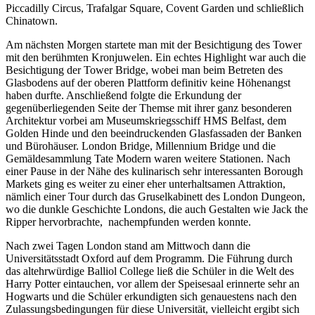
Piccadilly Circus, Trafalgar Square, Covent Garden und schließlich
Chinatown.
Am nächsten Morgen startete man mit der Besichtigung des Tower
mit den berühmten Kronjuwelen. Ein echtes Highlight war auch die
Besichtigung der Tower Bridge, wobei man beim Betreten des
Glasbodens auf der oberen Plattform definitiv keine Höhenangst
haben durfte. Anschließend folgte die Erkundung der
gegenüberliegenden Seite der Themse mit ihrer ganz besonderen
Architektur vorbei am Museumskriegsschiff HMS Belfast, dem
Golden Hinde und den beeindruckenden Glasfassaden der Banken
und Bürohäuser. London Bridge, Millennium Bridge und die
Gemäldesammlung Tate Modern waren weitere Stationen. Nach
einer Pause in der Nähe des kulinarisch sehr interessanten Borough
Markets ging es weiter zu einer eher unterhaltsamen Attraktion,
nämlich einer Tour durch das Gruselkabinett des London Dungeon,
wo die dunkle Geschichte Londons, die auch Gestalten wie Jack the
Ripper hervorbrachte, nachempfunden werden konnte.
Nach zwei Tagen London stand am Mittwoch dann die
Universitätsstadt Oxford auf dem Programm. Die Führung durch
das altehrwürdige Balliol College ließ die Schüler in die Welt des
Harry Potter eintauchen, vor allem der Speisesaal erinnerte sehr an
Hogwarts und die Schüler erkundigten sich genauestens nach den
Zulassungsbedingungen für diese Universität, vielleicht ergibt sich