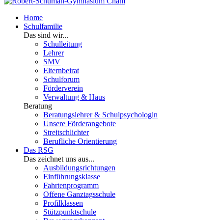
Home
Schulfamilie
Das sind wir...
Schulleitung
Lehrer
SMV
Elternbeirat
Schulforum
Förderverein
Verwaltung & Haus
Beratung
Beratungslehrer & Schulpsychologin
Unsere Förderangebote
Streitschlichter
Berufliche Orientierung
Das RSG
Das zeichnet uns aus...
Ausbildungsrichtungen
Einführungsklasse
Fahrtenprogramm
Offene Ganztagsschule
Profilklassen
Stützpunktschule