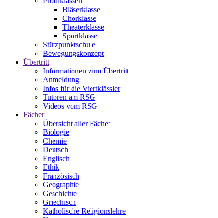
Profilklassen
Bläserklasse
Chorklasse
Theaterklasse
Sportklasse
Stützpunktschule
Bewegungskonzept
Übertritt
Informationen zum Übertritt
Anmeldung
Infos für die Viertklässler
Tutoren am RSG
Videos vom RSG
Fächer
Übersicht aller Fächer
Biologie
Chemie
Deutsch
Englisch
Ethik
Französisch
Geographie
Geschichte
Griechisch
Katholische Religionslehre