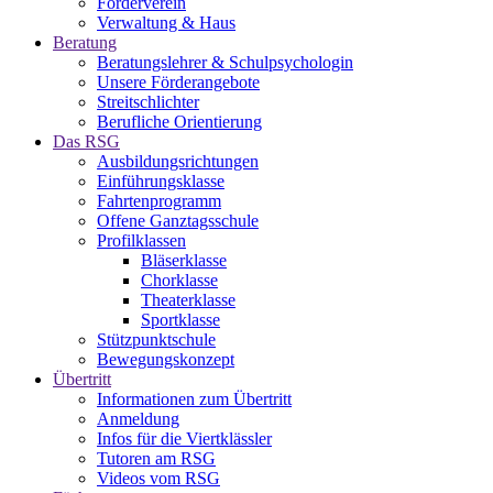
Förderverein
Verwaltung & Haus
Beratung
Beratungslehrer & Schulpsychologin
Unsere Förderangebote
Streitschlichter
Berufliche Orientierung
Das RSG
Ausbildungsrichtungen
Einführungsklasse
Fahrtenprogramm
Offene Ganztagsschule
Profilklassen
Bläserklasse
Chorklasse
Theaterklasse
Sportklasse
Stützpunktschule
Bewegungskonzept
Übertritt
Informationen zum Übertritt
Anmeldung
Infos für die Viertklässler
Tutoren am RSG
Videos vom RSG