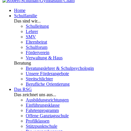
Home
Schulfamilie
Das sind wir...
Schulleitung
Lehrer
SMV
Elternbeirat
Schulforum
Förderverein
Verwaltung & Haus
Beratung
Beratungslehrer & Schulpsychologin
Unsere Förderangebote
Streitschlichter
Berufliche Orientierung
Das RSG
Das zeichnet uns aus...
Ausbildungsrichtungen
Einführungsklasse
Fahrtenprogramm
Offene Ganztagsschule
Profilklassen
Stützpunktschule