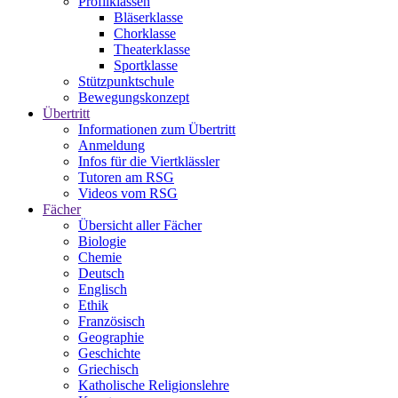
Profilklassen
Bläserklasse
Chorklasse
Theaterklasse
Sportklasse
Stützpunktschule
Bewegungskonzept
Übertritt
Informationen zum Übertritt
Anmeldung
Infos für die Viertklässler
Tutoren am RSG
Videos vom RSG
Fächer
Übersicht aller Fächer
Biologie
Chemie
Deutsch
Englisch
Ethik
Französisch
Geographie
Geschichte
Griechisch
Katholische Religionslehre