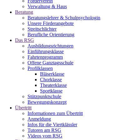
Förderverein
Verwaltung & Haus
Beratung
Beratungslehrer & Schulpsychologin
Unsere Förderangebote
Streitschlichter
Berufliche Orientierung
Das RSG
Ausbildungsrichtungen
Einführungsklasse
Fahrtenprogramm
Offene Ganztagsschule
Profilklassen
Bläserklasse
Chorklasse
Theaterklasse
Sportklasse
Stützpunktschule
Bewegungskonzept
Übertritt
Informationen zum Übertritt
Anmeldung
Infos für die Viertklässler
Tutoren am RSG
Videos vom RSG