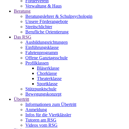
Förderverein
Verwaltung & Haus
Beratung
Beratungslehrer & Schulpsychologin
Unsere Förderangebote
Streitschlichter
Berufliche Orientierung
Das RSG
Ausbildungsrichtungen
Einführungsklasse
Fahrtenprogramm
Offene Ganztagsschule
Profilklassen
Bläserklasse
Chorklasse
Theaterklasse
Sportklasse
Stützpunktschule
Bewegungskonzept
Übertritt
Informationen zum Übertritt
Anmeldung
Infos für die Viertklässler
Tutoren am RSG
Videos vom RSG