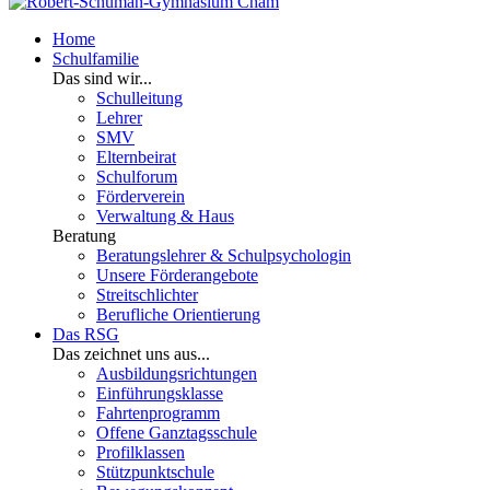
Home
Schulfamilie
Das sind wir...
Schulleitung
Lehrer
SMV
Elternbeirat
Schulforum
Förderverein
Verwaltung & Haus
Beratung
Beratungslehrer & Schulpsychologin
Unsere Förderangebote
Streitschlichter
Berufliche Orientierung
Das RSG
Das zeichnet uns aus...
Ausbildungsrichtungen
Einführungsklasse
Fahrtenprogramm
Offene Ganztagsschule
Profilklassen
Stützpunktschule