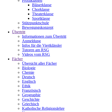
Profilklassen
Bläserklasse
Chorklasse
Theaterklasse
Sportklasse
Stützpunktschule
Bewegungskonzept
Übertritt
Informationen zum Übertritt
Anmeldung
Infos für die Viertklässler
Tutoren am RSG
Videos vom RSG
Fächer
Übersicht aller Fächer
Biologie
Chemie
Deutsch
Englisch
Ethik
Französisch
Geographie
Geschichte
Griechisch
Katholische Religionslehre