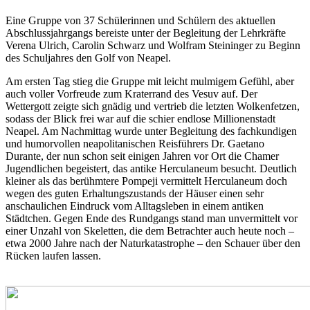
Eine Gruppe von 37 Schülerinnen und Schülern des aktuellen
Abschlussjahrgangs bereiste unter der Begleitung der Lehrkräfte
Verena Ulrich, Carolin Schwarz und Wolfram Steininger zu Beginn
des Schuljahres den Golf von Neapel.
Am ersten Tag stieg die Gruppe mit leicht mulmigem Gefühl, aber
auch voller Vorfreude zum Kraterrand des Vesuv auf. Der
Wettergott zeigte sich gnädig und vertrieb die letzten Wolkenfetzen,
sodass der Blick frei war auf die schier endlose Millionenstadt
Neapel. Am Nachmittag wurde unter Begleitung des fachkundigen
und humorvollen neapolitanischen Reisführers Dr. Gaetano
Durante, der nun schon seit einigen Jahren vor Ort die Chamer
Jugendlichen begeistert, das antike Herculaneum besucht. Deutlich
kleiner als das berühmtere Pompeji vermittelt Herculaneum doch
wegen des guten Erhaltungszustands der Häuser einen sehr
anschaulichen Eindruck vom Alltagsleben in einem antiken
Städtchen. Gegen Ende des Rundgangs stand man unvermittelt vor
einer Unzahl von Skeletten, die dem Betrachter auch heute noch –
etwa 2000 Jahre nach der Naturkatastrophe – den Schauer über den
Rücken laufen lassen.