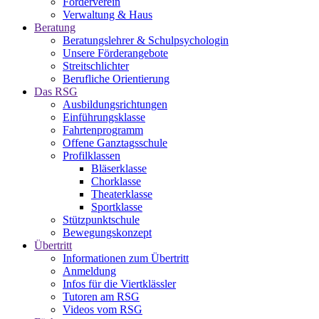
Förderverein
Verwaltung & Haus
Beratung
Beratungslehrer & Schulpsychologin
Unsere Förderangebote
Streitschlichter
Berufliche Orientierung
Das RSG
Ausbildungsrichtungen
Einführungsklasse
Fahrtenprogramm
Offene Ganztagsschule
Profilklassen
Bläserklasse
Chorklasse
Theaterklasse
Sportklasse
Stützpunktschule
Bewegungskonzept
Übertritt
Informationen zum Übertritt
Anmeldung
Infos für die Viertklässler
Tutoren am RSG
Videos vom RSG