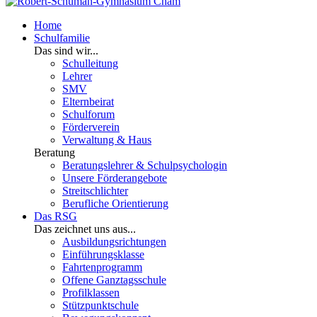
Home
Schulfamilie
Das sind wir...
Schulleitung
Lehrer
SMV
Elternbeirat
Schulforum
Förderverein
Verwaltung & Haus
Beratung
Beratungslehrer & Schulpsychologin
Unsere Förderangebote
Streitschlichter
Berufliche Orientierung
Das RSG
Das zeichnet uns aus...
Ausbildungsrichtungen
Einführungsklasse
Fahrtenprogramm
Offene Ganztagsschule
Profilklassen
Stützpunktschule