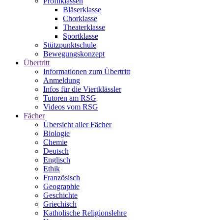
Profilklassen
Bläserklasse
Chorklasse
Theaterklasse
Sportklasse
Stützpunktschule
Bewegungskonzept
Übertritt
Informationen zum Übertritt
Anmeldung
Infos für die Viertklässler
Tutoren am RSG
Videos vom RSG
Fächer
Übersicht aller Fächer
Biologie
Chemie
Deutsch
Englisch
Ethik
Französisch
Geographie
Geschichte
Griechisch
Katholische Religionslehre