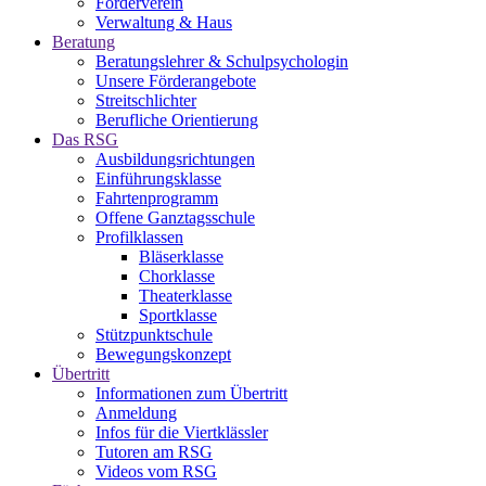
Förderverein
Verwaltung & Haus
Beratung
Beratungslehrer & Schulpsychologin
Unsere Förderangebote
Streitschlichter
Berufliche Orientierung
Das RSG
Ausbildungsrichtungen
Einführungsklasse
Fahrtenprogramm
Offene Ganztagsschule
Profilklassen
Bläserklasse
Chorklasse
Theaterklasse
Sportklasse
Stützpunktschule
Bewegungskonzept
Übertritt
Informationen zum Übertritt
Anmeldung
Infos für die Viertklässler
Tutoren am RSG
Videos vom RSG