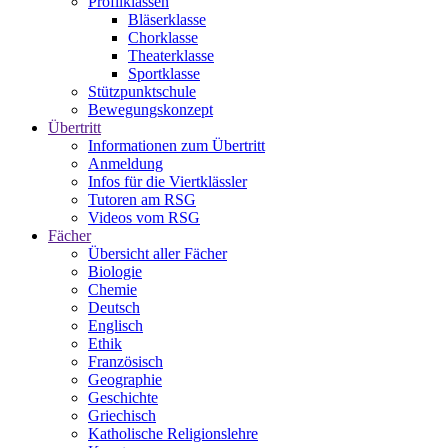
Profilklassen
Bläserklasse
Chorklasse
Theaterklasse
Sportklasse
Stützpunktschule
Bewegungskonzept
Übertritt
Informationen zum Übertritt
Anmeldung
Infos für die Viertklässler
Tutoren am RSG
Videos vom RSG
Fächer
Übersicht aller Fächer
Biologie
Chemie
Deutsch
Englisch
Ethik
Französisch
Geographie
Geschichte
Griechisch
Katholische Religionslehre