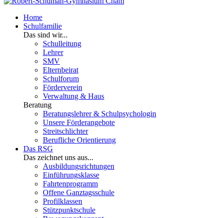
Home
Schulfamilie
Das sind wir...
Schulleitung
Lehrer
SMV
Elternbeirat
Schulforum
Förderverein
Verwaltung & Haus
Beratung
Beratungslehrer & Schulpsychologin
Unsere Förderangebote
Streitschlichter
Berufliche Orientierung
Das RSG
Das zeichnet uns aus...
Ausbildungsrichtungen
Einführungsklasse
Fahrtenprogramm
Offene Ganztagsschule
Profilklassen
Stützpunktschule