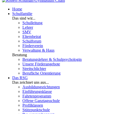
Home
Schulfamilie
Das sind wir...
Schulleitung
Lehrer
SMV
Elternbeirat
Schulforum
Förderverein
Verwaltung & Haus
Beratung
Beratungslehrer & Schulpsychologin
Unsere Förderangebote
Streitschlichter
Berufliche Orientierung
Das RSG
Das zeichnet uns aus...
Ausbildungsrichtungen
Einführungsklasse
Fahrtenprogramm
Offene Ganztagsschule
Profilklassen
Stützpunktschule