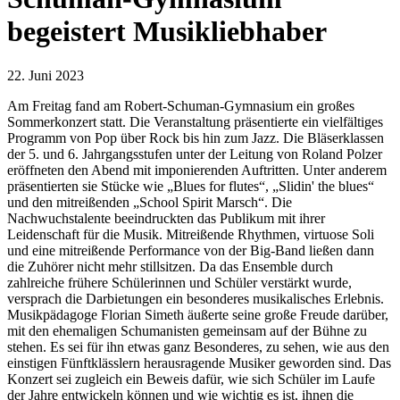
begeistert Musikliebhaber
22. Juni 2023
Am Freitag fand am Robert-Schuman-Gymnasium ein großes
Sommerkonzert statt. Die Veranstaltung präsentierte ein vielfältiges
Programm von Pop über Rock bis hin zum Jazz. Die Bläserklassen
der 5. und 6. Jahrgangsstufen unter der Leitung von Roland Polzer
eröffneten den Abend mit imponierenden Auftritten. Unter anderem
präsentierten sie Stücke wie „Blues for flutes“, „Slidin' the blues“
und den mitreißenden „School Spirit Marsch“. Die
Nachwuchstalente beeindruckten das Publikum mit ihrer
Leidenschaft für die Musik. Mitreißende Rhythmen, virtuose Soli
und eine mitreißende Performance von der Big-Band ließen dann
die Zuhörer nicht mehr stillsitzen. Da das Ensemble durch
zahlreiche frühere Schülerinnen und Schüler verstärkt wurde,
versprach die Darbietungen ein besonderes musikalisches Erlebnis.
Musikpädagoge Florian Simeth äußerte seine große Freude darüber,
mit den ehemaligen Schumanisten gemeinsam auf der Bühne zu
stehen. Es sei für ihn etwas ganz Besonderes, zu sehen, wie aus den
einstigen Fünftklässlern herausragende Musiker geworden sind. Das
Konzert sei zugleich ein Beweis dafür, wie sich Schüler im Laufe
der Jahre entwickeln können und wie wichtig es ist, ihnen die