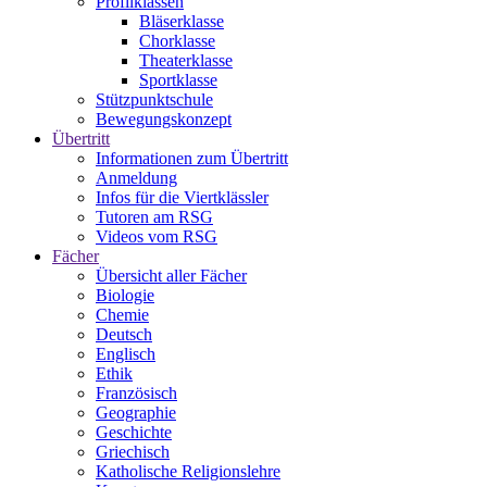
Profilklassen
Bläserklasse
Chorklasse
Theaterklasse
Sportklasse
Stützpunktschule
Bewegungskonzept
Übertritt
Informationen zum Übertritt
Anmeldung
Infos für die Viertklässler
Tutoren am RSG
Videos vom RSG
Fächer
Übersicht aller Fächer
Biologie
Chemie
Deutsch
Englisch
Ethik
Französisch
Geographie
Geschichte
Griechisch
Katholische Religionslehre