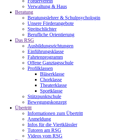
Förderverein
Verwaltung & Haus
Beratung
Beratungslehrer & Schulpsychologin
Unsere Förderangebote
Streitschlichter
Berufliche Orientierung
Das RSG
Ausbildungsrichtungen
Einführungsklasse
Fahrtenprogramm
Offene Ganztagsschule
Profilklassen
Bläserklasse
Chorklasse
Theaterklasse
Sportklasse
Stützpunktschule
Bewegungskonzept
Übertritt
Informationen zum Übertritt
Anmeldung
Infos für die Viertklässler
Tutoren am RSG
Videos vom RSG