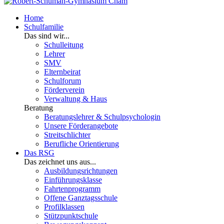
Home
Schulfamilie
Das sind wir...
Schulleitung
Lehrer
SMV
Elternbeirat
Schulforum
Förderverein
Verwaltung & Haus
Beratung
Beratungslehrer & Schulpsychologin
Unsere Förderangebote
Streitschlichter
Berufliche Orientierung
Das RSG
Das zeichnet uns aus...
Ausbildungsrichtungen
Einführungsklasse
Fahrtenprogramm
Offene Ganztagsschule
Profilklassen
Stützpunktschule