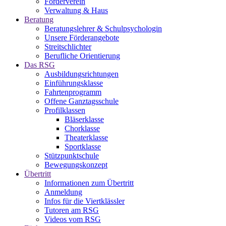
Förderverein
Verwaltung & Haus
Beratung
Beratungslehrer & Schulpsychologin
Unsere Förderangebote
Streitschlichter
Berufliche Orientierung
Das RSG
Ausbildungsrichtungen
Einführungsklasse
Fahrtenprogramm
Offene Ganztagsschule
Profilklassen
Bläserklasse
Chorklasse
Theaterklasse
Sportklasse
Stützpunktschule
Bewegungskonzept
Übertritt
Informationen zum Übertritt
Anmeldung
Infos für die Viertklässler
Tutoren am RSG
Videos vom RSG