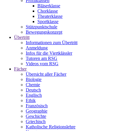
Profilklassen
Bläserklasse
Chorklasse
Theaterklasse
Sportklasse
Stützpunktschule
Bewegungskonzept
Übertritt
Informationen zum Übertritt
Anmeldung
Infos für die Viertklässler
Tutoren am RSG
Videos vom RSG
Fächer
Übersicht aller Fächer
Biologie
Chemie
Deutsch
Englisch
Ethik
Französisch
Geographie
Geschichte
Griechisch
Katholische Religionslehre