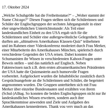
17. Oktober 2024
„Welche Schuhgröße hat die Freiheitsstatue?“ – „Woher stammt der
Name
Chicago
?“ Diesen Fragen stellten sich die Schülerinnen und
Schüler der Englischgruppen der sechsten Jahrgangsstufe in einer
eher ungewöhnlichen Unterrichtsstunde: Als Teil einer
landeskundlichen Einheit zu den USA ergab sich für die
Schülerinnen und Schüler eine außergewöhnliche Gelegenheit. Sie
durften am „ultimativen Amerikahaus Klassen-Quiz“ teilnehmen
und im Rahmen einer Videokonferenz moderiert durch Frau Merker,
einer Mitarbeiterin des Amerikahauses München, spielerisch durch
verschiedene Gegenden der USA reisen. Dabei konnten die
Schumanisten ihr Wissen in verschiedensten Kahoot-Fragen unter
Beweis stellen – und das natürlich auf Englisch. Neben
Faktenwissen nach z.B. dem ersten afroamerikanischen Präsidenten
der USA hatte die Quizmasterin auch humorvolle Fragen
vorbereitet. Aufgelockert wurden die Inhaltsblöcke zusätzlich durch
Gesprächsangebote an die Schülerinnen und Schüler, die begeistert
angenommen wurden. Die Gruppen unterhielten sich mit Frau
Merker über einzelne Bundesstaaten und erzählten von ihrem
(Schul-)Alltag. So konnten die beiden Englischgruppen nicht nur ihr
landeskundliches Wissen erweitern, sondern auch ihre
Sprachkenntnisse anwenden und Ziele und Aufgaben des
Amerikahauses kennenlernen. Thank you very much an das