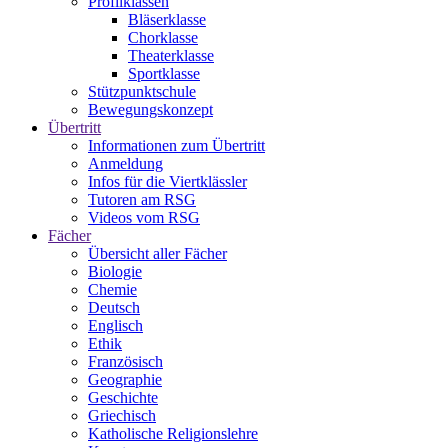
Profilklassen
Bläserklasse
Chorklasse
Theaterklasse
Sportklasse
Stützpunktschule
Bewegungskonzept
Übertritt
Informationen zum Übertritt
Anmeldung
Infos für die Viertklässler
Tutoren am RSG
Videos vom RSG
Fächer
Übersicht aller Fächer
Biologie
Chemie
Deutsch
Englisch
Ethik
Französisch
Geographie
Geschichte
Griechisch
Katholische Religionslehre