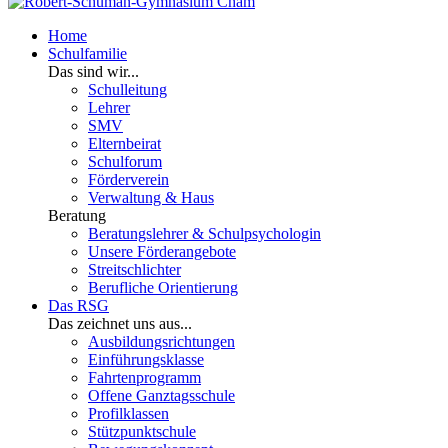
Home
Schulfamilie
Das sind wir...
Schulleitung
Lehrer
SMV
Elternbeirat
Schulforum
Förderverein
Verwaltung & Haus
Beratung
Beratungslehrer & Schulpsychologin
Unsere Förderangebote
Streitschlichter
Berufliche Orientierung
Das RSG
Das zeichnet uns aus...
Ausbildungsrichtungen
Einführungsklasse
Fahrtenprogramm
Offene Ganztagsschule
Profilklassen
Stützpunktschule