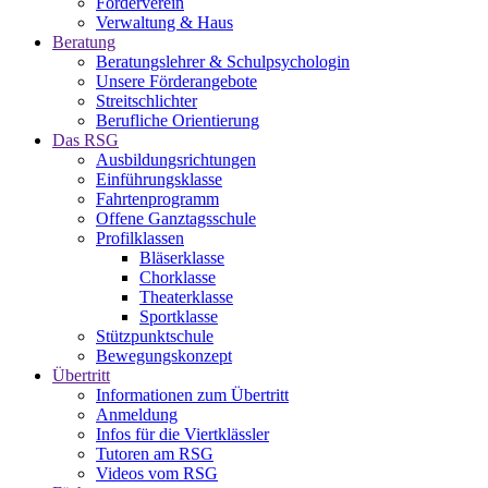
Förderverein
Verwaltung & Haus
Beratung
Beratungslehrer & Schulpsychologin
Unsere Förderangebote
Streitschlichter
Berufliche Orientierung
Das RSG
Ausbildungsrichtungen
Einführungsklasse
Fahrtenprogramm
Offene Ganztagsschule
Profilklassen
Bläserklasse
Chorklasse
Theaterklasse
Sportklasse
Stützpunktschule
Bewegungskonzept
Übertritt
Informationen zum Übertritt
Anmeldung
Infos für die Viertklässler
Tutoren am RSG
Videos vom RSG