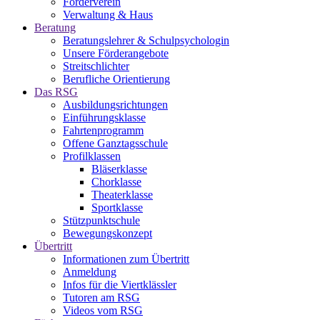
Förderverein
Verwaltung & Haus
Beratung
Beratungslehrer & Schulpsychologin
Unsere Förderangebote
Streitschlichter
Berufliche Orientierung
Das RSG
Ausbildungsrichtungen
Einführungsklasse
Fahrtenprogramm
Offene Ganztagsschule
Profilklassen
Bläserklasse
Chorklasse
Theaterklasse
Sportklasse
Stützpunktschule
Bewegungskonzept
Übertritt
Informationen zum Übertritt
Anmeldung
Infos für die Viertklässler
Tutoren am RSG
Videos vom RSG