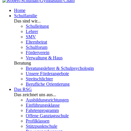
Home
Schulfamilie
Das sind wir...
Schulleitung
Lehrer
SMV
Elternbeirat
Schulforum
Förderverein
Verwaltung & Haus
Beratung
Beratungslehrer & Schulpsychologin
Unsere Förderangebote
Streitschlichter
Berufliche Orientierung
Das RSG
Das zeichnet uns aus...
Ausbildungsrichtungen
Einführungsklasse
Fahrtenprogramm
Offene Ganztagsschule
Profilklassen
Stützpunktschule