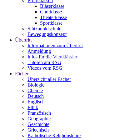
Profilklassen
Bläserklasse
Chorklasse
Theaterklasse
Sportklasse
Stützpunktschule
Bewegungskonzept
Übertritt
Informationen zum Übertritt
Anmeldung
Infos für die Viertklässler
Tutoren am RSG
Videos vom RSG
Fächer
Übersicht aller Fächer
Biologie
Chemie
Deutsch
Englisch
Ethik
Französisch
Geographie
Geschichte
Griechisch
Katholische Religionslehre