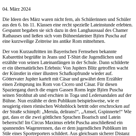
04. März 2024
Die Ideen des März waren nicht fern, als Schülerinnen und Schüler
aus den 6. bis 11. Klassen eine recht spezielle Lateinstunde erlebten.
Gespannt begaben sie sich dazu in den Langhaussaal des Chamer
Rathauses und ließen sich vom Bühnenlateiner Björn Puscha auf
eine kurzweilige Zeitreise ins antike Rom mitnehmen.
Der von Kurzauftritten im Bayerischen Fernsehen bekannte
Kabarettist begrüßte in Jeans und T-Shirt die Jugendlichen und
erzählte von seinen Lateinanfängen in der Schule. Dann schilderte
er ein übernatürliches Erlebnis: Von Jupiters Blitz getroffen wacht
der Künstler in einer illustren Schafkopfrunde wieder auf.
Göttervater Jupiter kartelt mit Cäsar und gewährt dem Erzähler
einen Zeitsprung ins Rom von Cicero und Cäsar. Für diesen
Spaziergang durch die engen Gassen Roms legte Björn Puscha
seinen Strohhut ab und erschien in Toga und Ledersandalen auf der
Bühne. Nun erzählte er dem Publikum beispielsweise, wie er
neugierig einen römischen Wohnblock betritt oder erschrocken auf
der Straße schimpft: „Merula, delirans!“, „Amsel, Gspinnerte!“ Wie
gut, dass er die zwei göttlichen Sprachen Boarisch und Latein
beherrscht! Im Circus Maximus erlebt Puscha anschließend ein
spannendes Wagenrennen, das er dem jugendlichen Publikum im
Stile eines Sportreporters schildert. Aus gleichsam sicherer Distanz