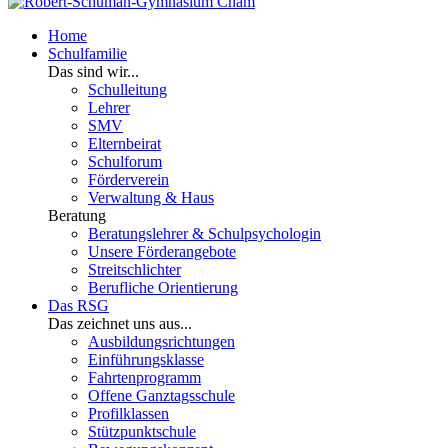
Home
Schulfamilie
Das sind wir...
Schulleitung
Lehrer
SMV
Elternbeirat
Schulforum
Förderverein
Verwaltung & Haus
Beratung
Beratungslehrer & Schulpsychologin
Unsere Förderangebote
Streitschlichter
Berufliche Orientierung
Das RSG
Das zeichnet uns aus...
Ausbildungsrichtungen
Einführungsklasse
Fahrtenprogramm
Offene Ganztagsschule
Profilklassen
Stützpunktschule