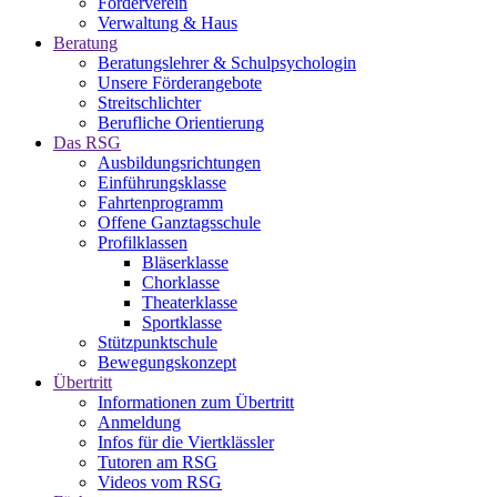
Förderverein
Verwaltung & Haus
Beratung
Beratungslehrer & Schulpsychologin
Unsere Förderangebote
Streitschlichter
Berufliche Orientierung
Das RSG
Ausbildungsrichtungen
Einführungsklasse
Fahrtenprogramm
Offene Ganztagsschule
Profilklassen
Bläserklasse
Chorklasse
Theaterklasse
Sportklasse
Stützpunktschule
Bewegungskonzept
Übertritt
Informationen zum Übertritt
Anmeldung
Infos für die Viertklässler
Tutoren am RSG
Videos vom RSG