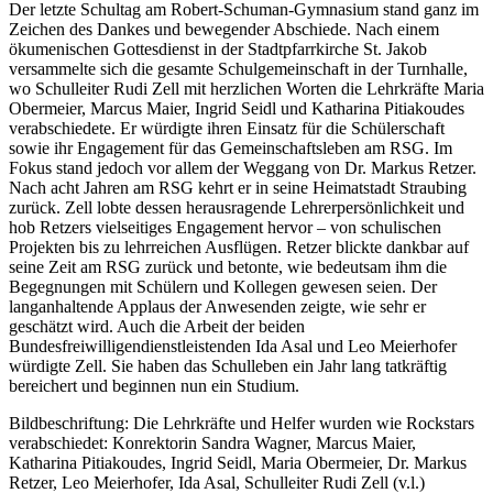
Der letzte Schultag am Robert-Schuman-Gymnasium stand ganz im
Zeichen des Dankes und bewegender Abschiede. Nach einem
ökumenischen Gottesdienst in der Stadtpfarrkirche St. Jakob
versammelte sich die gesamte Schulgemeinschaft in der Turnhalle,
wo Schulleiter Rudi Zell mit herzlichen Worten die Lehrkräfte Maria
Obermeier, Marcus Maier, Ingrid Seidl und Katharina Pitiakoudes
verabschiedete. Er würdigte ihren Einsatz für die Schülerschaft
sowie ihr Engagement für das Gemeinschaftsleben am RSG. Im
Fokus stand jedoch vor allem der Weggang von Dr. Markus Retzer.
Nach acht Jahren am RSG kehrt er in seine Heimatstadt Straubing
zurück. Zell lobte dessen herausragende Lehrerpersönlichkeit und
hob Retzers vielseitiges Engagement hervor – von schulischen
Projekten bis zu lehrreichen Ausflügen. Retzer blickte dankbar auf
seine Zeit am RSG zurück und betonte, wie bedeutsam ihm die
Begegnungen mit Schülern und Kollegen gewesen seien. Der
langanhaltende Applaus der Anwesenden zeigte, wie sehr er
geschätzt wird. Auch die Arbeit der beiden
Bundesfreiwilligendienstleistenden Ida Asal und Leo Meierhofer
würdigte Zell. Sie haben das Schulleben ein Jahr lang tatkräftig
bereichert und beginnen nun ein Studium.
Bildbeschriftung: Die Lehrkräfte und Helfer wurden wie Rockstars
verabschiedet: Konrektorin Sandra Wagner, Marcus Maier,
Katharina Pitiakoudes, Ingrid Seidl, Maria Obermeier, Dr. Markus
Retzer, Leo Meierhofer, Ida Asal, Schulleiter Rudi Zell (v.l.)