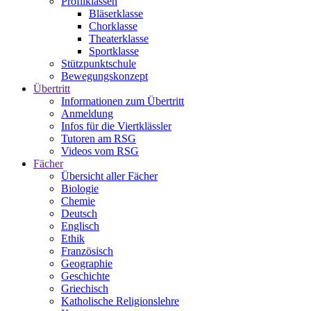
Profilklassen
Bläserklasse
Chorklasse
Theaterklasse
Sportklasse
Stützpunktschule
Bewegungskonzept
Übertritt
Informationen zum Übertritt
Anmeldung
Infos für die Viertklässler
Tutoren am RSG
Videos vom RSG
Fächer
Übersicht aller Fächer
Biologie
Chemie
Deutsch
Englisch
Ethik
Französisch
Geographie
Geschichte
Griechisch
Katholische Religionslehre