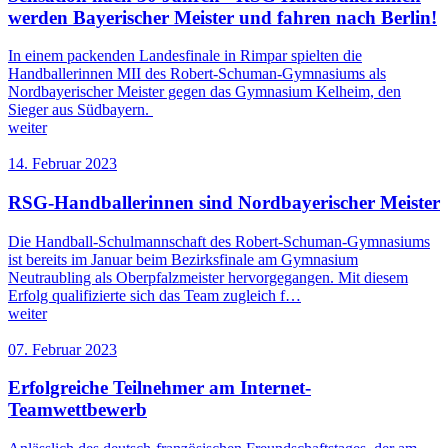
werden Bayerischer Meister und fahren nach Berlin!
In einem packenden Landesfinale in Rimpar spielten die
Handballerinnen MII des Robert-Schuman-Gymnasiums als
Nordbayerischer Meister gegen das Gymnasium Kelheim, den
Sieger aus Südbayern.
weiter
14. Februar 2023
RSG-Handballerinnen sind Nordbayerischer Meister
Die Handball-Schulmannschaft des Robert-Schuman-Gymnasiums
ist bereits im Januar beim Bezirksfinale am Gymnasium
Neutraubling als Oberpfalzmeister hervorgegangen. Mit diesem
Erfolg qualifizierte sich das Team zugleich f…
weiter
07. Februar 2023
Erfolgreiche Teilnehmer am Internet-
Teamwettbewerb