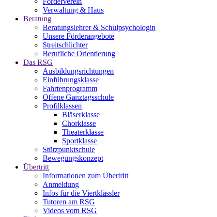
Förderverein
Verwaltung & Haus
Beratung
Beratungslehrer & Schulpsychologin
Unsere Förderangebote
Streitschlichter
Berufliche Orientierung
Das RSG
Ausbildungsrichtungen
Einführungsklasse
Fahrtenprogramm
Offene Ganztagsschule
Profilklassen
Bläserklasse
Chorklasse
Theaterklasse
Sportklasse
Stützpunktschule
Bewegungskonzept
Übertritt
Informationen zum Übertritt
Anmeldung
Infos für die Viertklässler
Tutoren am RSG
Videos vom RSG