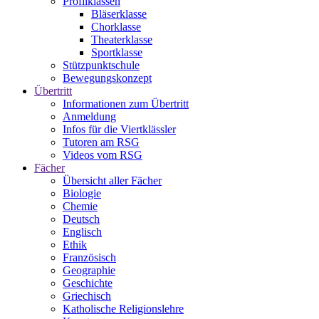
Profilklassen
Bläserklasse
Chorklasse
Theaterklasse
Sportklasse
Stützpunktschule
Bewegungskonzept
Übertritt
Informationen zum Übertritt
Anmeldung
Infos für die Viertklässler
Tutoren am RSG
Videos vom RSG
Fächer
Übersicht aller Fächer
Biologie
Chemie
Deutsch
Englisch
Ethik
Französisch
Geographie
Geschichte
Griechisch
Katholische Religionslehre