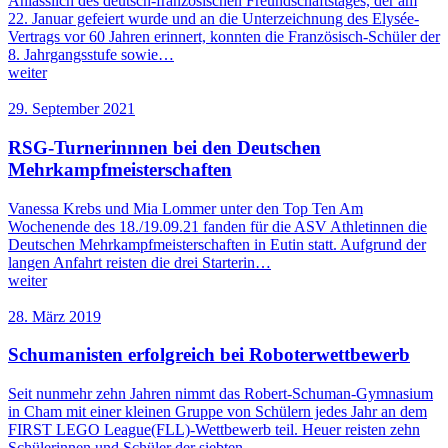
Anlässlich des deutsch-französischen Freundschaftstages, der am
22. Januar gefeiert wurde und an die Unterzeichnung des Elysée-
Vertrags vor 60 Jahren erinnert, konnten die Französisch-Schüler der
8. Jahrgangsstufe sowie…
weiter
29. September 2021
RSG-Turnerinnnen bei den Deutschen
Mehrkampfmeisterschaften
Vanessa Krebs und Mia Lommer unter den Top Ten Am
Wochenende des 18./19.09.21 fanden für die ASV Athletinnen die
Deutschen Mehrkampfmeisterschaften in Eutin statt. Aufgrund der
langen Anfahrt reisten die drei Starterin…
weiter
28. März 2019
Schumanisten erfolgreich bei Roboterwettbewerb
Seit nunmehr zehn Jahren nimmt das Robert-Schuman-Gymnasium
in Cham mit einer kleinen Gruppe von Schülern jedes Jahr an dem
FIRST LEGO League(FLL)-Wettbewerb teil. Heuer reisten zehn
Schülerinnen und Schüler der siebten…