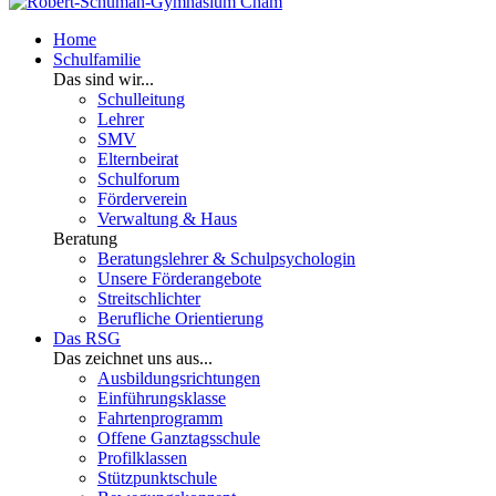
Home
Schulfamilie
Das sind wir...
Schulleitung
Lehrer
SMV
Elternbeirat
Schulforum
Förderverein
Verwaltung & Haus
Beratung
Beratungslehrer & Schulpsychologin
Unsere Förderangebote
Streitschlichter
Berufliche Orientierung
Das RSG
Das zeichnet uns aus...
Ausbildungsrichtungen
Einführungsklasse
Fahrtenprogramm
Offene Ganztagsschule
Profilklassen
Stützpunktschule