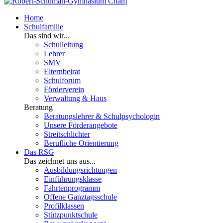
Home
Schulfamilie
Das sind wir...
Schulleitung
Lehrer
SMV
Elternbeirat
Schulforum
Förderverein
Verwaltung & Haus
Beratung
Beratungslehrer & Schulpsychologin
Unsere Förderangebote
Streitschlichter
Berufliche Orientierung
Das RSG
Das zeichnet uns aus...
Ausbildungsrichtungen
Einführungsklasse
Fahrtenprogramm
Offene Ganztagsschule
Profilklassen
Stützpunktschule