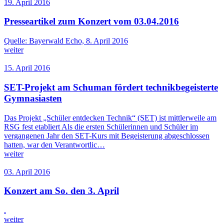
19. April 2016
Presseartikel zum Konzert vom 03.04.2016
Quelle: Bayerwald Echo, 8. April 2016
weiter
15. April 2016
SET-Projekt am Schuman fördert technikbegeisterte
Gymnasiasten
Das Projekt „Schüler entdecken Technik“ (SET) ist mittlerweile am
RSG fest etabliert Als die ersten Schülerinnen und Schüler im
vergangenen Jahr den SET-Kurs mit Begeisterung abgeschlossen
hatten, war den Verantwortlic…
weiter
03. April 2016
Konzert am So. den 3. April
.
weiter