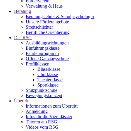
Förderverein
Verwaltung & Haus
Beratung
Beratungslehrer & Schulpsychologin
Unsere Förderangebote
Streitschlichter
Berufliche Orientierung
Das RSG
Ausbildungsrichtungen
Einführungsklasse
Fahrtenprogramm
Offene Ganztagsschule
Profilklassen
Bläserklasse
Chorklasse
Theaterklasse
Sportklasse
Stützpunktschule
Bewegungskonzept
Übertritt
Informationen zum Übertritt
Anmeldung
Infos für die Viertklässler
Tutoren am RSG
Videos vom RSG