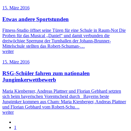
15. März 2016
Etwas andere Sportstunden
Fitness-Studio öffnet seine Türen für eine Schule in Raum-Not Die
Proben für das Musical „Daniel“ und damit verbunden die
dreiwöchige Sperrung der Turnhallen der Johann-Brunner-
Mittelschule stellten das Robert-Schuman-…
weiter
15. März 2016
RSG-Schüler fahren zum nationalen
Jungimkerwettbewerb
Maria Kienberger, Andreas Plattner und Florian Gebhard setzten
sich beim bayerischen Vorentscheid durch Bayerns beste
Jungimker kommen aus Cham: Maria Kienberger, Andreas Plattner
und Florian Gebhard vom Robert-Schu…
weiter
1