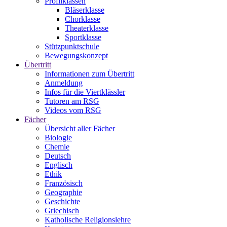
Profilklassen
Bläserklasse
Chorklasse
Theaterklasse
Sportklasse
Stützpunktschule
Bewegungskonzept
Übertritt
Informationen zum Übertritt
Anmeldung
Infos für die Viertklässler
Tutoren am RSG
Videos vom RSG
Fächer
Übersicht aller Fächer
Biologie
Chemie
Deutsch
Englisch
Ethik
Französisch
Geographie
Geschichte
Griechisch
Katholische Religionslehre