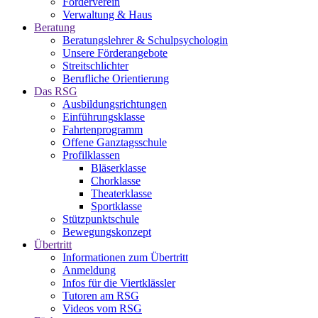
Förderverein
Verwaltung & Haus
Beratung
Beratungslehrer & Schulpsychologin
Unsere Förderangebote
Streitschlichter
Berufliche Orientierung
Das RSG
Ausbildungsrichtungen
Einführungsklasse
Fahrtenprogramm
Offene Ganztagsschule
Profilklassen
Bläserklasse
Chorklasse
Theaterklasse
Sportklasse
Stützpunktschule
Bewegungskonzept
Übertritt
Informationen zum Übertritt
Anmeldung
Infos für die Viertklässler
Tutoren am RSG
Videos vom RSG