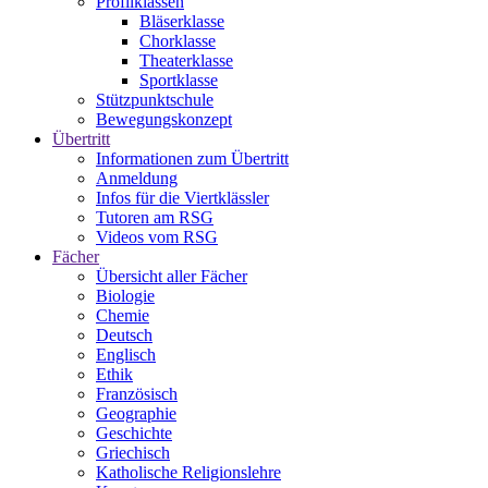
Profilklassen
Bläserklasse
Chorklasse
Theaterklasse
Sportklasse
Stützpunktschule
Bewegungskonzept
Übertritt
Informationen zum Übertritt
Anmeldung
Infos für die Viertklässler
Tutoren am RSG
Videos vom RSG
Fächer
Übersicht aller Fächer
Biologie
Chemie
Deutsch
Englisch
Ethik
Französisch
Geographie
Geschichte
Griechisch
Katholische Religionslehre