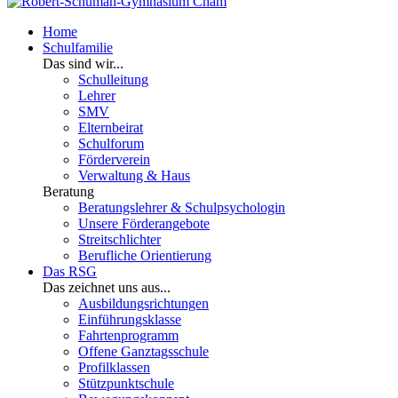
Home
Schulfamilie
Das sind wir...
Schulleitung
Lehrer
SMV
Elternbeirat
Schulforum
Förderverein
Verwaltung & Haus
Beratung
Beratungslehrer & Schulpsychologin
Unsere Förderangebote
Streitschlichter
Berufliche Orientierung
Das RSG
Das zeichnet uns aus...
Ausbildungsrichtungen
Einführungsklasse
Fahrtenprogramm
Offene Ganztagsschule
Profilklassen
Stützpunktschule