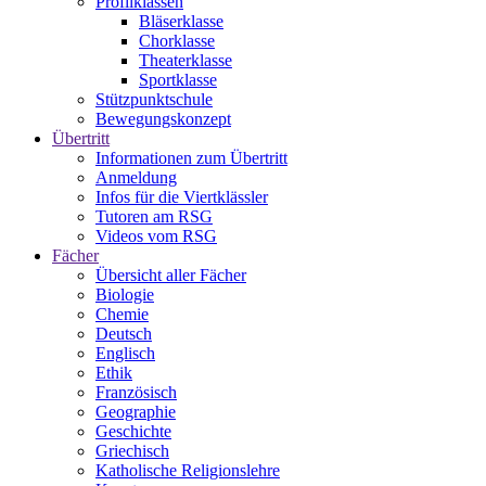
Profilklassen
Bläserklasse
Chorklasse
Theaterklasse
Sportklasse
Stützpunktschule
Bewegungskonzept
Übertritt
Informationen zum Übertritt
Anmeldung
Infos für die Viertklässler
Tutoren am RSG
Videos vom RSG
Fächer
Übersicht aller Fächer
Biologie
Chemie
Deutsch
Englisch
Ethik
Französisch
Geographie
Geschichte
Griechisch
Katholische Religionslehre