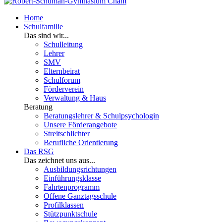
Home
Schulfamilie
Das sind wir...
Schulleitung
Lehrer
SMV
Elternbeirat
Schulforum
Förderverein
Verwaltung & Haus
Beratung
Beratungslehrer & Schulpsychologin
Unsere Förderangebote
Streitschlichter
Berufliche Orientierung
Das RSG
Das zeichnet uns aus...
Ausbildungsrichtungen
Einführungsklasse
Fahrtenprogramm
Offene Ganztagsschule
Profilklassen
Stützpunktschule