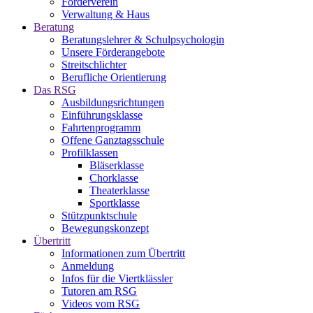
Förderverein
Verwaltung & Haus
Beratung
Beratungslehrer & Schulpsychologin
Unsere Förderangebote
Streitschlichter
Berufliche Orientierung
Das RSG
Ausbildungsrichtungen
Einführungsklasse
Fahrtenprogramm
Offene Ganztagsschule
Profilklassen
Bläserklasse
Chorklasse
Theaterklasse
Sportklasse
Stützpunktschule
Bewegungskonzept
Übertritt
Informationen zum Übertritt
Anmeldung
Infos für die Viertklässler
Tutoren am RSG
Videos vom RSG