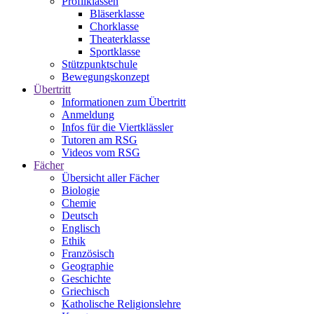
Profilklassen
Bläserklasse
Chorklasse
Theaterklasse
Sportklasse
Stützpunktschule
Bewegungskonzept
Übertritt
Informationen zum Übertritt
Anmeldung
Infos für die Viertklässler
Tutoren am RSG
Videos vom RSG
Fächer
Übersicht aller Fächer
Biologie
Chemie
Deutsch
Englisch
Ethik
Französisch
Geographie
Geschichte
Griechisch
Katholische Religionslehre