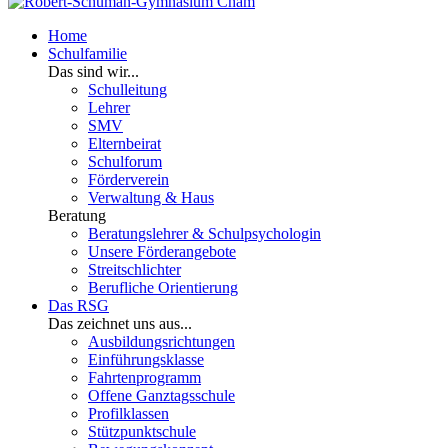
Home
Schulfamilie
Das sind wir...
Schulleitung
Lehrer
SMV
Elternbeirat
Schulforum
Förderverein
Verwaltung & Haus
Beratung
Beratungslehrer & Schulpsychologin
Unsere Förderangebote
Streitschlichter
Berufliche Orientierung
Das RSG
Das zeichnet uns aus...
Ausbildungsrichtungen
Einführungsklasse
Fahrtenprogramm
Offene Ganztagsschule
Profilklassen
Stützpunktschule