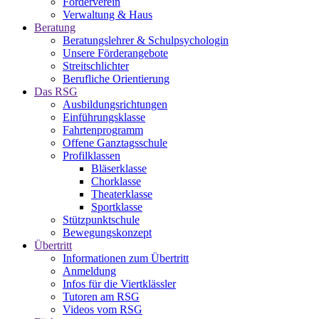
Förderverein
Verwaltung & Haus
Beratung
Beratungslehrer & Schulpsychologin
Unsere Förderangebote
Streitschlichter
Berufliche Orientierung
Das RSG
Ausbildungsrichtungen
Einführungsklasse
Fahrtenprogramm
Offene Ganztagsschule
Profilklassen
Bläserklasse
Chorklasse
Theaterklasse
Sportklasse
Stützpunktschule
Bewegungskonzept
Übertritt
Informationen zum Übertritt
Anmeldung
Infos für die Viertklässler
Tutoren am RSG
Videos vom RSG