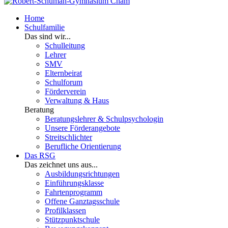
Home
Schulfamilie
Das sind wir...
Schulleitung
Lehrer
SMV
Elternbeirat
Schulforum
Förderverein
Verwaltung & Haus
Beratung
Beratungslehrer & Schulpsychologin
Unsere Förderangebote
Streitschlichter
Berufliche Orientierung
Das RSG
Das zeichnet uns aus...
Ausbildungsrichtungen
Einführungsklasse
Fahrtenprogramm
Offene Ganztagsschule
Profilklassen
Stützpunktschule