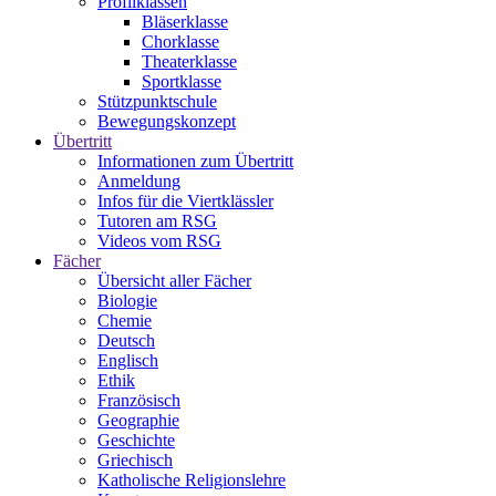
Profilklassen
Bläserklasse
Chorklasse
Theaterklasse
Sportklasse
Stützpunktschule
Bewegungskonzept
Übertritt
Informationen zum Übertritt
Anmeldung
Infos für die Viertklässler
Tutoren am RSG
Videos vom RSG
Fächer
Übersicht aller Fächer
Biologie
Chemie
Deutsch
Englisch
Ethik
Französisch
Geographie
Geschichte
Griechisch
Katholische Religionslehre