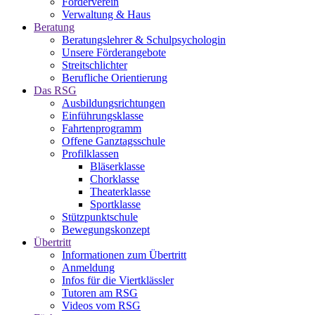
Förderverein
Verwaltung & Haus
Beratung
Beratungslehrer & Schulpsychologin
Unsere Förderangebote
Streitschlichter
Berufliche Orientierung
Das RSG
Ausbildungsrichtungen
Einführungsklasse
Fahrtenprogramm
Offene Ganztagsschule
Profilklassen
Bläserklasse
Chorklasse
Theaterklasse
Sportklasse
Stützpunktschule
Bewegungskonzept
Übertritt
Informationen zum Übertritt
Anmeldung
Infos für die Viertklässler
Tutoren am RSG
Videos vom RSG