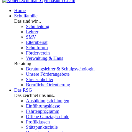
Home
Schulfamilie
Das sind wir...
Schulleitung
Lehrer
SMV
Elternbeirat
Schulforum
Förderverein
Verwaltung & Haus
Beratung
Beratungslehrer & Schulpsychologin
Unsere Förderangebote
Streitschlichter
Berufliche Orientierung
Das RSG
Das zeichnet uns aus...
Ausbildungsrichtungen
Einführungsklasse
Fahrtenprogramm
Offene Ganztagsschule
Profilklassen
Stützpunktschule