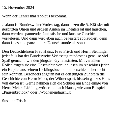
15. November 2024
Wenn der Lehrer mal Applaus bekommt…
…dann ist Bundesweiter Vorlesetag, dann sitzen die 5.-Klässler mit
gespitzten Ohren und großen Augen im Theatersaal und lauschen,
dann werden spannende, fantastische und kuriose Geschichten
vorgelesen. Und dann wird eben auch begeistert applaudiert, denn
dann ist es eine ganz andere Deutschstunde als sonst.
Den Deutschlehrern Frau Hainz, Frau Frisch und Herrn Steininger
jedenfalls hat der Bundesweite Vorlesetag mindestens genauso viel
Spaß gemacht, wie den jüngsten Gymnasiasten. Mit verteilten
Rollen trugen sie eine Geschichte vor und lasen im Anschluss jeder
ein Kapitel aus seinem Lieblingsbuch, die unterschiedlicher nicht
sein könnten. Besonders angetan hat es den jungen Zuhörern die
Geschichte von Herrn Meier, der Wörter spart, bis sein ganzes Haus
voll davon ist. Gerne nahmen sich die Schüler am Ende einige von
Herrn Meiers Lieblingswörter mit nach Hause, wie zum Beispiel
„Pausenbrotbox“ oder „Wochenendausflug“.
Susanne Frisch