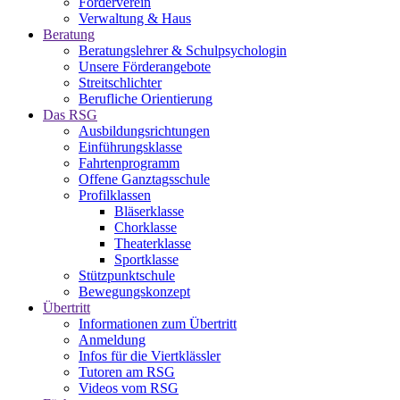
Förderverein
Verwaltung & Haus
Beratung
Beratungslehrer & Schulpsychologin
Unsere Förderangebote
Streitschlichter
Berufliche Orientierung
Das RSG
Ausbildungsrichtungen
Einführungsklasse
Fahrtenprogramm
Offene Ganztagsschule
Profilklassen
Bläserklasse
Chorklasse
Theaterklasse
Sportklasse
Stützpunktschule
Bewegungskonzept
Übertritt
Informationen zum Übertritt
Anmeldung
Infos für die Viertklässler
Tutoren am RSG
Videos vom RSG