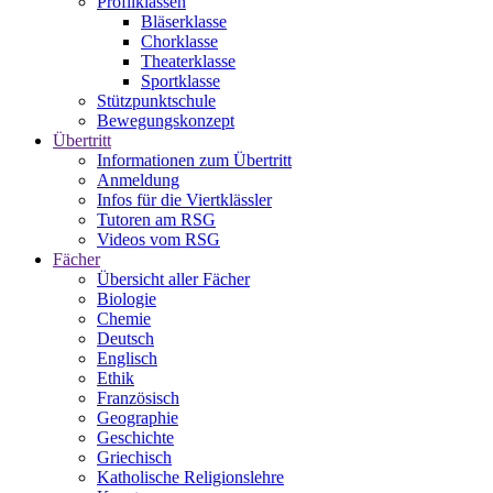
Profilklassen
Bläserklasse
Chorklasse
Theaterklasse
Sportklasse
Stützpunktschule
Bewegungskonzept
Übertritt
Informationen zum Übertritt
Anmeldung
Infos für die Viertklässler
Tutoren am RSG
Videos vom RSG
Fächer
Übersicht aller Fächer
Biologie
Chemie
Deutsch
Englisch
Ethik
Französisch
Geographie
Geschichte
Griechisch
Katholische Religionslehre