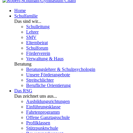
Home
Schulfamilie
Das sind wir...
Schulleitung
Lehrer
SMV
Elternbeirat
Schulforum
Förderverein
Verwaltung & Haus
Beratung
Beratungslehrer & Schulpsychologin
Unsere Förderangebote
Streitschlichter
Berufliche Orientierung
Das RSG
Das zeichnet uns aus...
Ausbildungsrichtungen
Einführungsklasse
Fahrtenprogramm
Offene Ganztagsschule
Profilklassen
Stützpunktschule