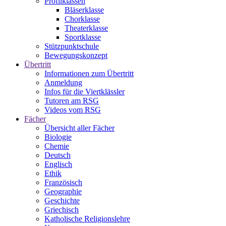
Profilklassen
Bläserklasse
Chorklasse
Theaterklasse
Sportklasse
Stützpunktschule
Bewegungskonzept
Übertritt
Informationen zum Übertritt
Anmeldung
Infos für die Viertklässler
Tutoren am RSG
Videos vom RSG
Fächer
Übersicht aller Fächer
Biologie
Chemie
Deutsch
Englisch
Ethik
Französisch
Geographie
Geschichte
Griechisch
Katholische Religionslehre