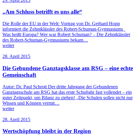
29. April 2015
„Am Schluss betrifft es uns alle“
Die Rolle der EU in der Welt: Vortrag von Dr. Gerhard Hopp
informiert die Zehntklässler des Robert-Schuman-Gymnasiums
Was heißt Europa? Wer war Robert Schuman? – Die Zehntklässler
des Robert-Schuman-Gymnasiums bekam…
weiter
28. April 2015
Die Gebundene Ganztagsklasse am RSG – eine echte
Gemeinschaft
Autor: Dr. Paul Schrott Der dritte Jahrgang der Gebundenen
Ganztagsschule am RSG hat das erste Schuljahr fast vollendet – ein
guter Zeitpunkt, um Bilanz zu ziehen! „Die Schulen sollen nicht nur
Wissen und Können vermit…
weiter
28. April 2015
Wertschöpfung bleibt in der Region