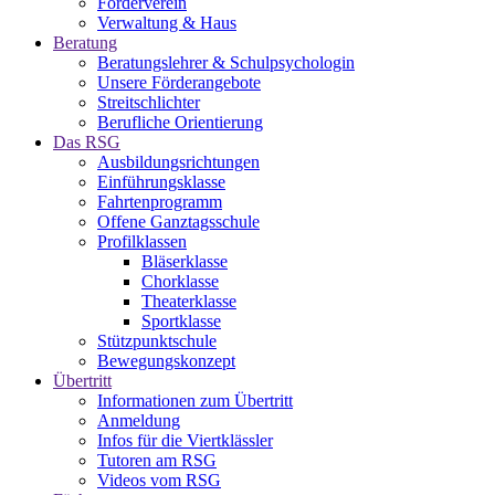
Förderverein
Verwaltung & Haus
Beratung
Beratungslehrer & Schulpsychologin
Unsere Förderangebote
Streitschlichter
Berufliche Orientierung
Das RSG
Ausbildungsrichtungen
Einführungsklasse
Fahrtenprogramm
Offene Ganztagsschule
Profilklassen
Bläserklasse
Chorklasse
Theaterklasse
Sportklasse
Stützpunktschule
Bewegungskonzept
Übertritt
Informationen zum Übertritt
Anmeldung
Infos für die Viertklässler
Tutoren am RSG
Videos vom RSG