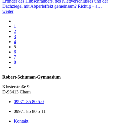
Erfinder des Hubschraubers, des Klettverschlusses und der
Dachziegel mit Abperleffekt gemeinsam? Richtig – a…
weiter
1
2
3
4
5
6
7
8
Robert-Schuman-Gymnasium
Klosterstraße 9
D-93413 Cham
09971 85 80 5-0
09971 85 80 5-11
Kontakt